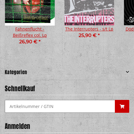
Fahnenflucht -
The Interrupters - s/t Lp
Döde
Beißreflex col. Lp
25,90 €
*
26,90 €
*
Kategorien
Schnellkauf
Anmelden