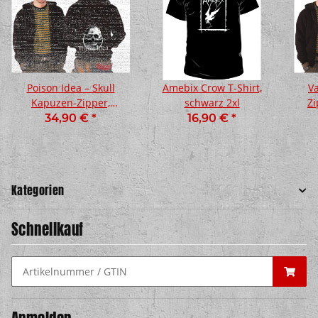
Poison Idea – Skull
Amebix Crow T-Shirt,
V
Kapuzen-Zipper,
schwarz 2xl
Zi
schwarz 2xl
34,90 €
*
16,90 €
*
Kategorien
Schnellkauf