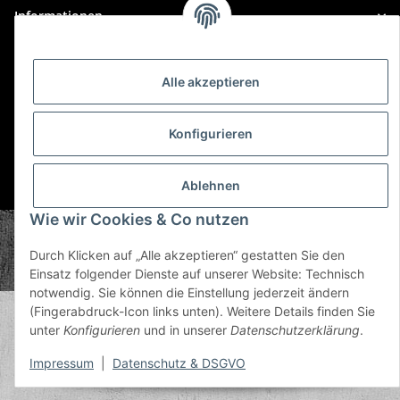
Informationen
Gesetzliche Informationen
Alle akzeptieren
Konfigurieren
Ablehnen
* Alle Preise inkl. gesetzlicher USt., zzgl.
Versand
Wie wir Cookies & Co nutzen
© Plastic Bomb GmbH
Copyright © 2026 Plastic Bomb GmbH
Durch Klicken auf „Alle akzeptieren“ gestatten Sie den
Powered by
JTL-Shop
Einsatz folgender Dienste auf unserer Website: Technisch
notwendig. Sie können die Einstellung jederzeit ändern
(Fingerabdruck-Icon links unten). Weitere Details finden Sie
unter
Konfigurieren
und in unserer
Datenschutzerklärung
.
Impressum
|
Datenschutz & DSGVO