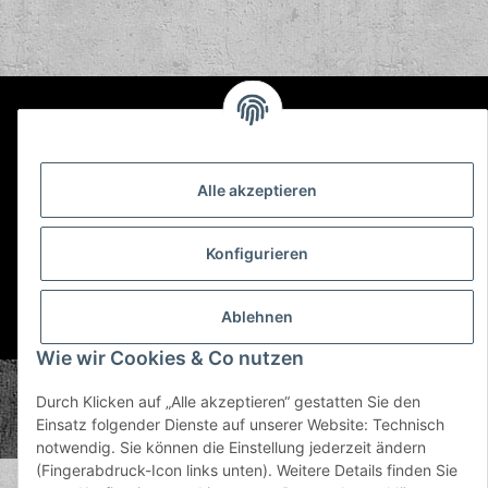
Informationen
Gesetzliche Informationen
Alle akzeptieren
Konfigurieren
Ablehnen
* Alle Preise inkl. gesetzlicher USt., zzgl.
Versand
Wie wir Cookies & Co nutzen
© Plastic Bomb GmbH
Durch Klicken auf „Alle akzeptieren“ gestatten Sie den
Copyright © 2026 Plastic Bomb GmbH
Einsatz folgender Dienste auf unserer Website: Technisch
Powered by
JTL-Shop
notwendig. Sie können die Einstellung jederzeit ändern
(Fingerabdruck-Icon links unten). Weitere Details finden Sie