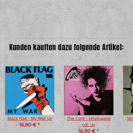
Kunden kauften dazu folgende Artikel:
Black Flag - My War Lp
The Cure - Unplugged
Mis
col. Lp
16,90 €
*
16,90 €
*