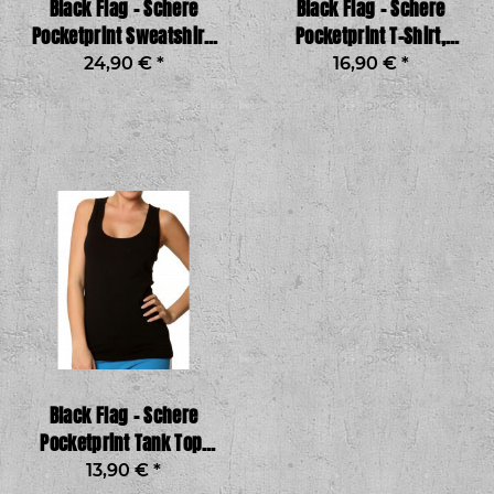
Black Flag – Schere
Black Flag – Schere
Pocketprint Sweatshirt,
Pocketprint T-Shirt,
schwarz
schwarz
24,90 €
*
16,90 €
*
Black Flag – Schere
Pocketprint Tank Top,
schwarz
13,90 €
*