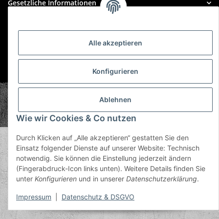
Gesetzliche Informationen
Alle akzeptieren
* Alle Preise inkl. gesetzlicher USt., zzgl.
Versand
Konfigurieren
© Plastic Bomb GmbH
Ablehnen
Copyright © 2026 Plastic Bomb GmbH
Powered by
JTL-Shop
Wie wir Cookies & Co nutzen
Durch Klicken auf „Alle akzeptieren“ gestatten Sie den
Einsatz folgender Dienste auf unserer Website: Technisch
notwendig. Sie können die Einstellung jederzeit ändern
(Fingerabdruck-Icon links unten). Weitere Details finden Sie
unter
Konfigurieren
und in unserer
Datenschutzerklärung
.
Impressum
|
Datenschutz & DSGVO