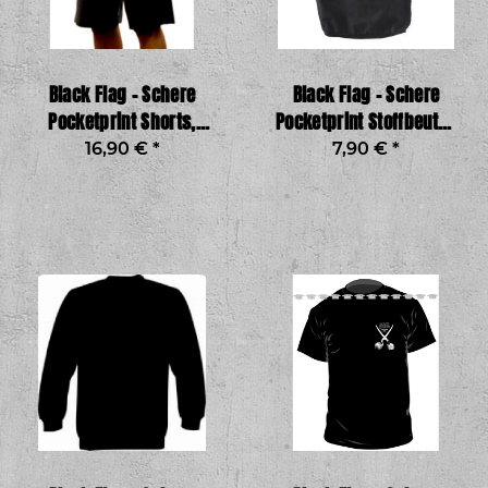
Black Flag – Schere
Black Flag – Schere
Pocketprint Shorts,
Pocketprint Stoffbeutel,
schwarz
schwarz
16,90 €
*
7,90 €
*