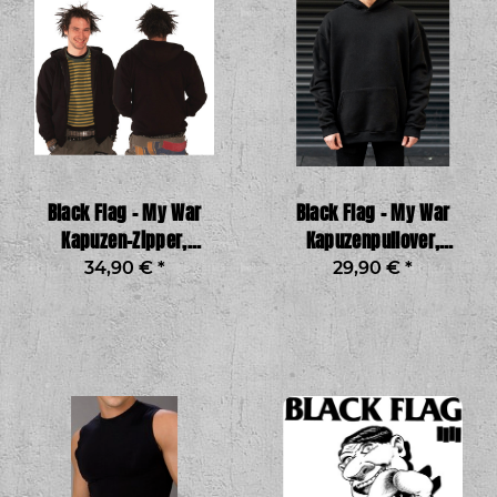
Black Flag – My War
Black Flag – My War
Kapuzen-Zipper,
Kapuzenpullover,
schwarz
schwarz
34,90 €
*
29,90 €
*