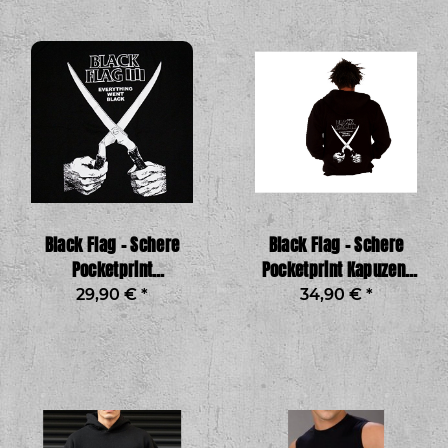
Black Flag – Schere
Black Flag – Schere
Pocketprint
Pocketprint Kapuzen-
Jogginghose Girl,
Zipper, schwarz
29,90 €
*
34,90 €
*
schwarz