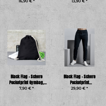
16,90 €
*
13,90 €
*
Black Flag – Schere
Black Flag – Schere
Pocketprint Gymbag,
Pocketprint
schwarz
Jogginghose Boy,
7,90 €
*
29,90 €
*
schwarz