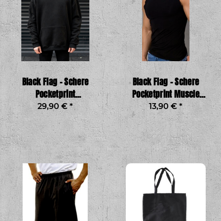
Black Flag – Schere
Black Flag – Schere
Pocketprint
Pocketprint Muscle
Kapuzenpullover,
Shirt, schwarz
29,90 €
*
13,90 €
*
schwarz