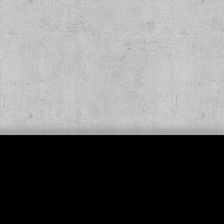
er - Verloren und
gessen Lp
,00 €
*