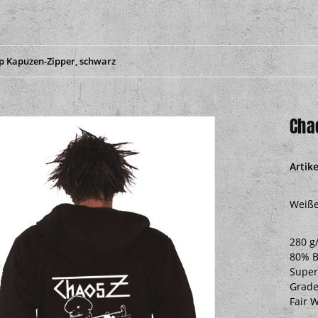
p Kapuzen-Zipper, schwarz
Cha
Artik
Weiße
280 g
80% B
Super
Grade
Fair 