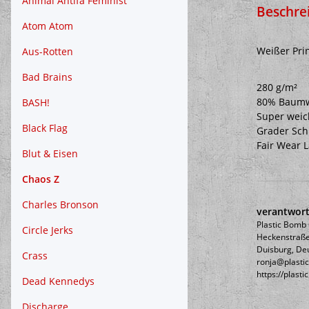
Animal Antifa Feminist
Beschre
Atom Atom
Weißer Pri
Aus-Rotten
Bad Brains
280 g/m²
80% Baumwo
BASH!
Super weich
Black Flag
Grader Schn
Fair Wear 
Blut & Eisen
Chaos Z
Charles Bronson
verantwort
Plastic Bom
Circle Jerks
Heckenstraße
Duisburg, De
Crass
ronja@plasti
https://plast
Dead Kennedys
Discharge