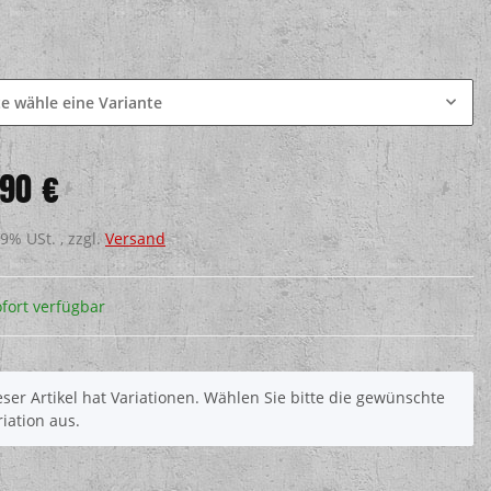
e
te wähle eine Variante
,90 €
19% USt. , zzgl.
Versand
fort verfügbar
eser Artikel hat Variationen. Wählen Sie bitte die gewünschte
riation aus.