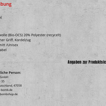
ibung
nt
lle (Bio-OCS) 20% Polyester (recycelt)
er Griff, Kordelzug
itt /Unisex
Label
Angaben zur Produktsic
liche Person:
b GmbH
 35
utschland, 47058
c-bomb.de
icbombshop.de