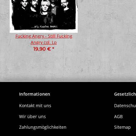
Fucking Angry - Still Fucking
Popperklopper - Verl
Angry col. Lp
Vergessen Lp
19,90 €
*
15,00 €
*
Informationen
Gesetzlic
Kontakt mit uns
Datenschu
Wir über uns
AGB
Zahlungsmöglichkeiten
Sitemap