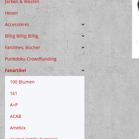
Jacken & Westen
Hosen
Accessoires
Billig Billig Billig
Fanzines, Bücher
Punkdoku Crowdfunding
Fanartikel
100 Blumen
161
A+P
ACAB
Amebix