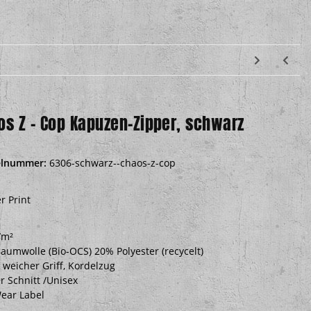
os Z – Cop Kapuzen-Zipper, schwarz
elnummer:
6306-schwarz--chaos-z-cop
r Print
/m²
aumwolle (Bio-OCS) 20% Polyester (recycelt)
 weicher Griff, Kordelzug
r Schnitt /Unisex
Wear Label