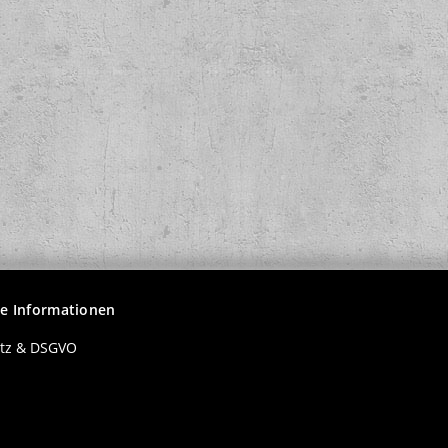
oren und
Fucking Angry - Still Fucking
Popperklopp
Angry col. Lp
Ver
19,90 €
*
15
he Informationen
tz & DSGVO