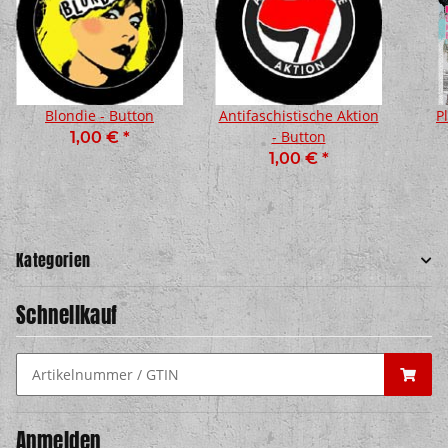
Blondie - Button
Antifaschistische Aktion
P
- Button
1,00 €
*
1,00 €
*
Kategorien
Schnellkauf
Anmelden