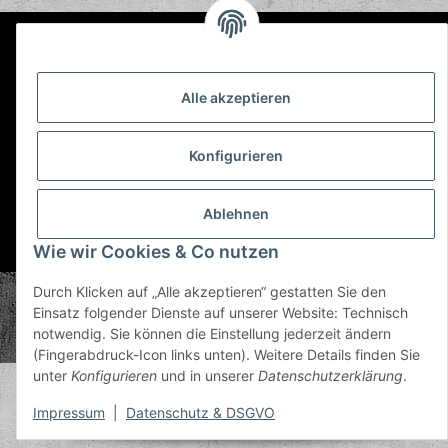
Informationen
Alle akzeptieren
Gesetzliche Informationen
Konfigurieren
Ablehnen
* Alle Preise inkl. gesetzlicher USt., zzgl.
Versand
Wie wir Cookies & Co nutzen
Durch Klicken auf „Alle akzeptieren“ gestatten Sie den
© Plastic Bomb GmbH
Einsatz folgender Dienste auf unserer Website: Technisch
Copyright © 2026 Plastic Bomb GmbH
notwendig. Sie können die Einstellung jederzeit ändern
Powered by
JTL-Shop
(Fingerabdruck-Icon links unten). Weitere Details finden Sie
unter
Konfigurieren
und in unserer
Datenschutzerklärung
.
Impressum
|
Datenschutz & DSGVO