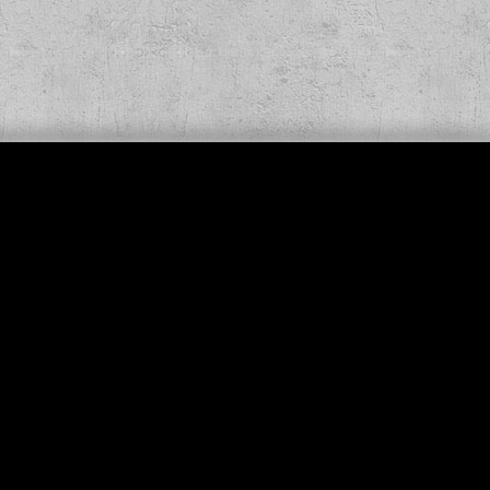
,00 €
*