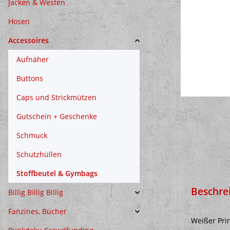
Jacken & Westen
Hosen
Accessoires
Aufnäher
Buttons
Caps und Strickmützen
Gutschein + Geschenke
Schmuck
Schutzhüllen
Stoffbeutel & Gymbags
Beschre
Billig Billig Billig
Fanzines, Bücher
Weißer Pri