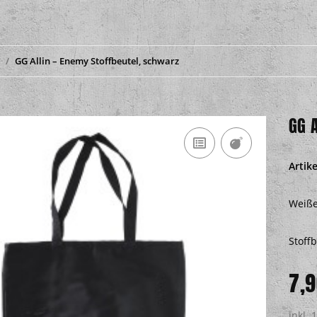
GG Allin – Enemy Stoffbeutel, schwarz
GG 
Artik
Weiße
Stoff
7,9
inkl. 