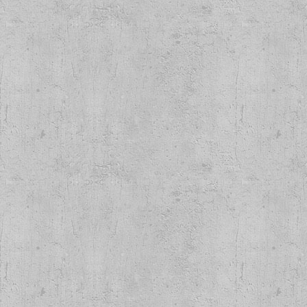
eers & Beers Lp
anbox