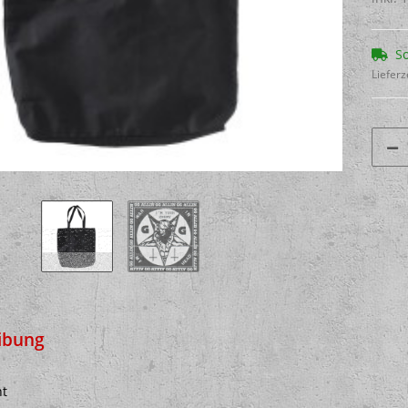
So
Lieferz
ibung
nt