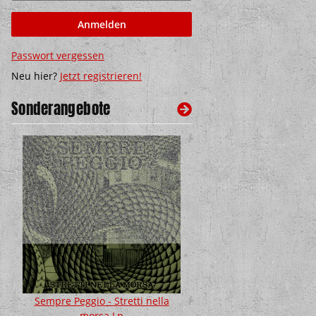
Anmelden
Passwort vergessen
Neu hier?
Jetzt registrieren!
Sonderangebote
Sempre Peggio - Stretti nella
BASH! - Cheers & Be
morsa Lp
Fanbox