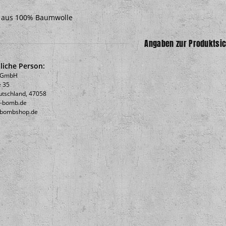
l aus 100% Baumwolle
Angaben zur Produktsic
liche Person:
b GmbH
 35
utschland, 47058
c-bomb.de
icbombshop.de