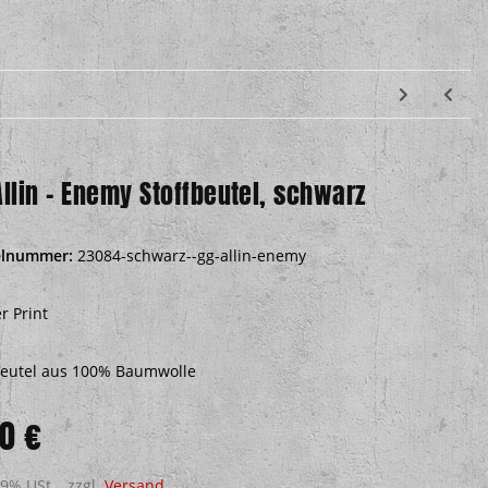
Allin – Enemy Stoffbeutel, schwarz
elnummer:
23084-schwarz--gg-allin-enemy
r Print
beutel aus 100% Baumwolle
0 €
19% USt. , zzgl.
Versand