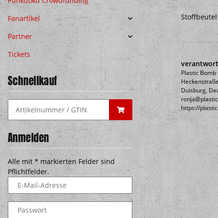
Punkdoku Crowdfunding
Stoffbeute
Fanartikel
Partner
Tickets
verantwort
Plastic Bom
Schnellkauf
Heckenstraße
Duisburg, De
ronja@plasti
https://plast
Anmelden
Alle mit
*
markierten Felder sind
Pflichtfelder.
E-Mail-Adresse
Passwort