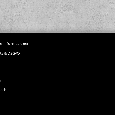
15,00 €
*
20
he Informationen
tz & DSGVO
m
recht