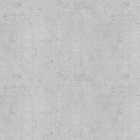
ers Lp
Sempre Peggio - Stretti nella
BASH! - Ch
morsa Lp
F