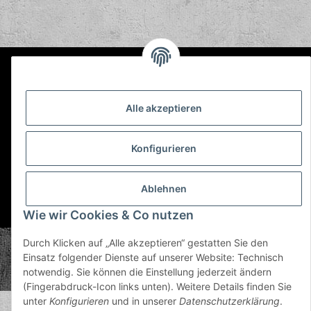
Informationen
Alle akzeptieren
Gesetzliche Informationen
Konfigurieren
Ablehnen
* Alle Preise inkl. gesetzlicher USt., zzgl.
Versand
Wie wir Cookies & Co nutzen
Durch Klicken auf „Alle akzeptieren“ gestatten Sie den
© Plastic Bomb GmbH
Einsatz folgender Dienste auf unserer Website: Technisch
Copyright © 2026 Plastic Bomb GmbH
notwendig. Sie können die Einstellung jederzeit ändern
Powered by
JTL-Shop
(Fingerabdruck-Icon links unten). Weitere Details finden Sie
unter
Konfigurieren
und in unserer
Datenschutzerklärung
.