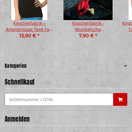
Knochenfabrik –
Knochenfabrik -
Knoc
Ameisenstaat Tank Top,
Musikalische
T
schwarz
Früherziehung CD
13,90 €
*
7,90 €
*
Kategorien
Schnellkauf
Anmelden