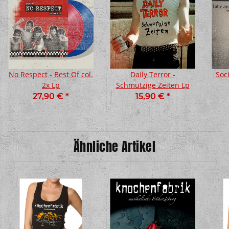
No Respect - Best Of col.
Daily Terror -
Soci
2x Lp
Schmutzige Zeiten Lp
27,90 €
*
15,90 €
*
Ähnliche Artikel