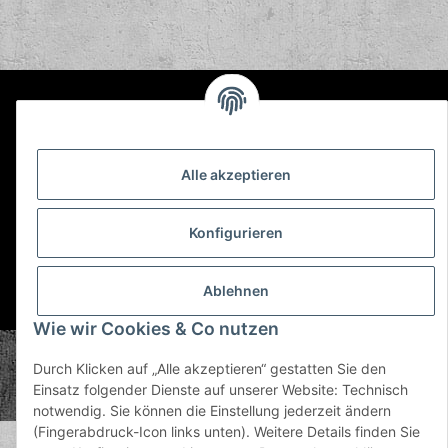
Informationen
Gesetzliche Informationen
Alle akzeptieren
Konfigurieren
Ablehnen
* Alle Preise inkl. gesetzlicher USt., zzgl.
Versand
Wie wir Cookies & Co nutzen
© Plastic Bomb GmbH
Durch Klicken auf „Alle akzeptieren“ gestatten Sie den
Copyright © 2026 Plastic Bomb GmbH
Einsatz folgender Dienste auf unserer Website: Technisch
Powered by
JTL-Shop
notwendig. Sie können die Einstellung jederzeit ändern
(Fingerabdruck-Icon links unten). Weitere Details finden Sie