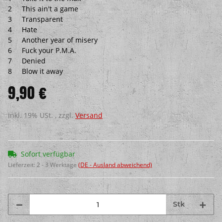
2 This ain't a game
3 Transparent
4 Hate
5 Another year of misery
6 Fuck your P.M.A.
7 Denied
8 Blow it away
9,90 €
inkl. 19% USt. , zzgl.
Versand
Sofort verfügbar
Lieferzeit:
2 - 3 Werktage
(DE - Ausland abweichend)
Stk