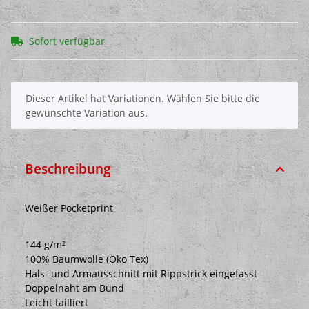
Sofort verfügbar
x
Dieser Artikel hat Variationen. Wählen Sie bitte die
gewünschte Variation aus.
Beschreibung
Weißer Pocketprint
144 g/m²
100% Baumwolle (Öko Tex)
Hals- und Armausschnitt mit Rippstrick eingefasst
Doppelnaht am Bund
Leicht tailliert