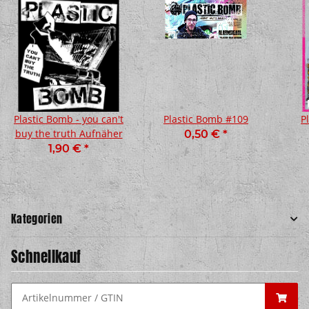
Plastic Bomb - you can't
Plastic Bomb #109
P
buy the truth Aufnäher
0,50 €
*
1,90 €
*
Kategorien
Schnellkauf