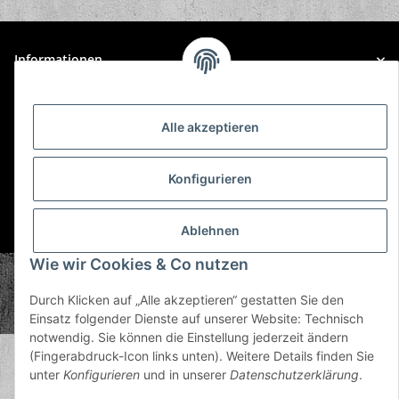
Informationen
Gesetzliche Informationen
Alle akzeptieren
Konfigurieren
* Alle Preise inkl. gesetzlicher USt., zzgl.
Versand
Ablehnen
Wie wir Cookies & Co nutzen
© Plastic Bomb GmbH
Copyright © 2026 Plastic Bomb GmbH
Durch Klicken auf „Alle akzeptieren“ gestatten Sie den
Powered by
JTL-Shop
Einsatz folgender Dienste auf unserer Website: Technisch
notwendig. Sie können die Einstellung jederzeit ändern
(Fingerabdruck-Icon links unten). Weitere Details finden Sie
unter
Konfigurieren
und in unserer
Datenschutzerklärung
.