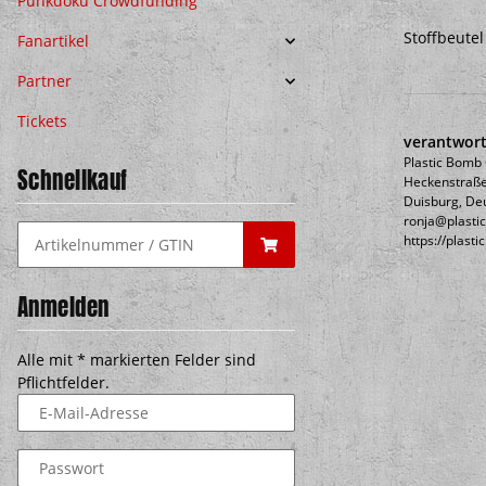
Punkdoku Crowdfunding
Stoffbeute
Fanartikel
Partner
Tickets
verantwort
Plastic Bom
Schnellkauf
Heckenstraße
Duisburg, De
ronja@plasti
https://plast
Anmelden
Alle mit
*
markierten Felder sind
Pflichtfelder.
E-Mail-Adresse
Passwort