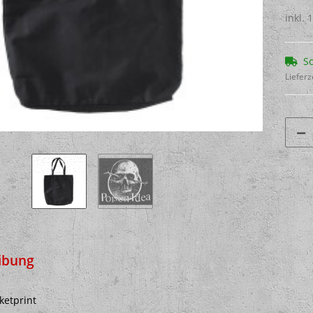
inkl. 
So
Lieferz
ibung
ketprint