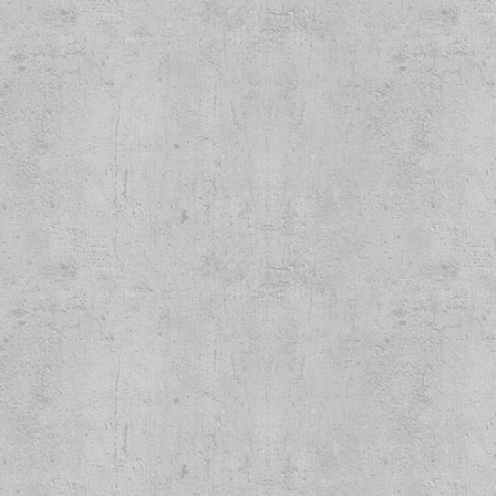
as 3 col.
Sial - Tari Pemusnah Kuasa Lp
Crass - Norma
!
12" E