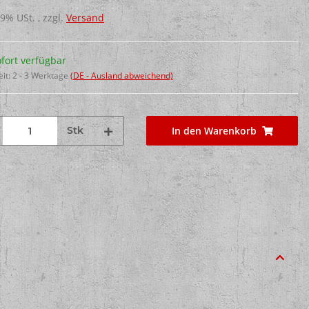
19% USt. , zzgl.
Versand
fort verfügbar
eit:
2 - 3 Werktage
(DE - Ausland abweichend)
Stk
In den Warenkorb