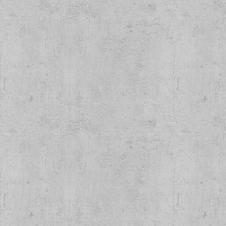
l never was 3 col.
INZELTEIL!