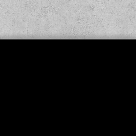
,90 €
*