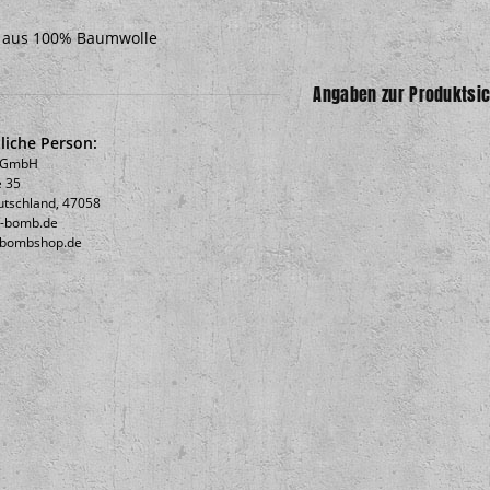
l aus 100% Baumwolle
Angaben zur Produktsic
liche Person:
b GmbH
 35
utschland, 47058
c-bomb.de
icbombshop.de