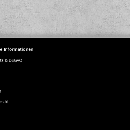
10,00 €
*
7
he Informationen
tz & DSGVO
m
recht