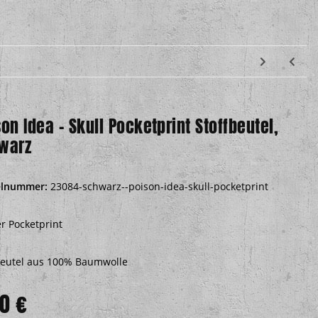
on Idea – Skull Pocketprint Stoffbeutel,
warz
elnummer:
23084-schwarz--poison-idea-skull-pocketprint
r Pocketprint
beutel aus 100% Baumwolle
0 €