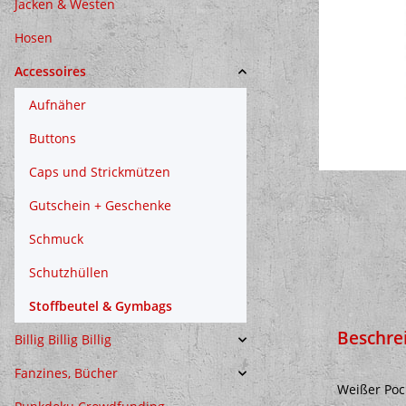
Jacken & Westen
Hosen
Accessoires
Aufnäher
Buttons
Caps und Strickmützen
Gutschein + Geschenke
Schmuck
Schutzhüllen
Stoffbeutel & Gymbags
Beschre
Billig Billig Billig
Fanzines, Bücher
Weißer Poc