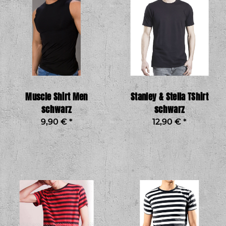
Muscle Shirt Men
Stanley & Stella TShirt
schwarz
schwarz
9,90 €
*
12,90 €
*