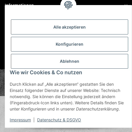
Informationen
Gesetzliche Informationen
Alle akzeptieren
Konfigurieren
Ablehnen
* Alle Preise inkl. gesetzlicher USt., zzgl.
Versand
Wie wir Cookies & Co nutzen
© Plastic Bomb GmbH
Copyright © 2026 Plastic Bomb GmbH
Durch Klicken auf „Alle akzeptieren“ gestatten Sie den
Powered by
JTL-Shop
Einsatz folgender Dienste auf unserer Website: Technisch
notwendig. Sie können die Einstellung jederzeit ändern
(Fingerabdruck-Icon links unten). Weitere Details finden Sie
unter
Konfigurieren
und in unserer
Datenschutzerklärung
.
Impressum
|
Datenschutz & DSGVO