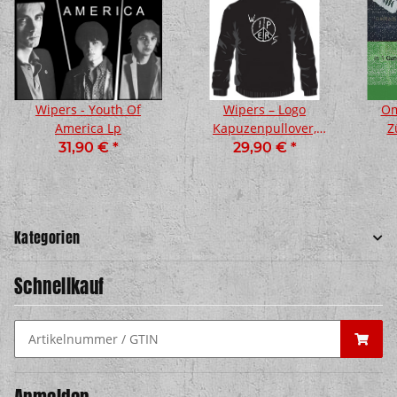
Wipers - Youth Of
Wipers – Logo
Om
America Lp
Kapuzenpullover,
Z
schwarz
Tr
31,90 €
*
29,90 €
*
Kategorien
Schnellkauf