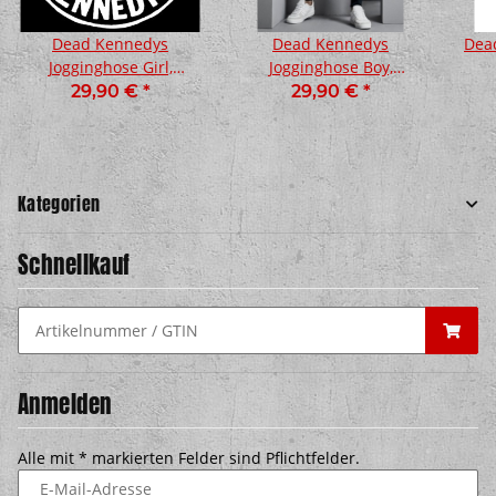
Dead Kennedys
Dead Kennedys
Dead
Jogginghose Girl,
Jogginghose Boy,
schwarz
schwarz
29,90 €
*
29,90 €
*
Kategorien
Schnellkauf
Anmelden
Alle mit
*
markierten Felder sind Pflichtfelder.
E-Mail-Adresse