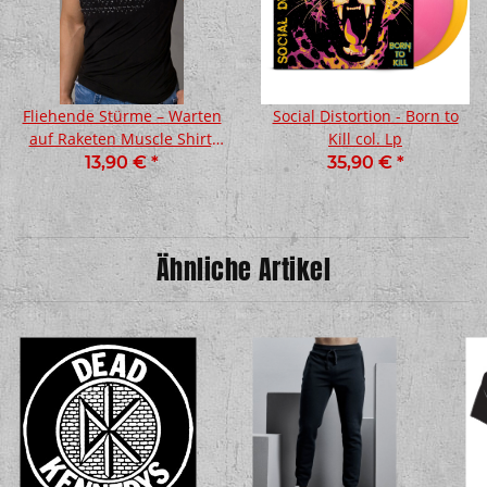
Fliehende Stürme – Warten
Social Distortion - Born to
auf Raketen Muscle Shirt,
Kill col. Lp
schwarz m
13,90 €
*
35,90 €
*
Ähnliche Artikel