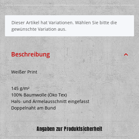
x
Dieser Artikel hat Variationen. Wählen Sie bitte die
gewünschte Variation aus.
Beschreibung
Weißer Print
145 g/m²
100% Baumwolle (Öko Tex)
Hals- und Ärmelausschnitt eingefasst
Doppelnaht am Bund
Angaben zur Produktsicherheit