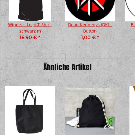
Wipers – Logo T-Shirt,
Dead Kennedys (DK) -
Bl
schwarz m
Button
16,90 €
*
1,00 €
*
Ähnliche Artikel