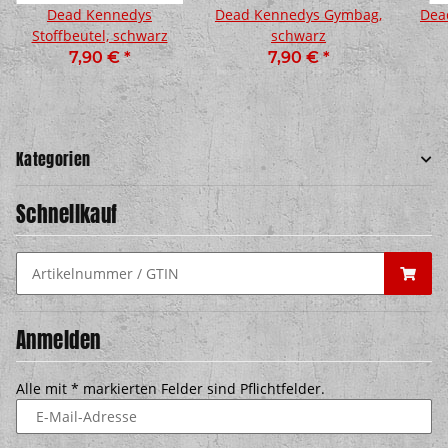
Dead Kennedys
Dead Kennedys Gymbag,
Dea
Stoffbeutel, schwarz
schwarz
7,90 €
*
7,90 €
*
Kategorien
Schnellkauf
Anmelden
Alle mit
*
markierten Felder sind Pflichtfelder.
E-Mail-Adresse