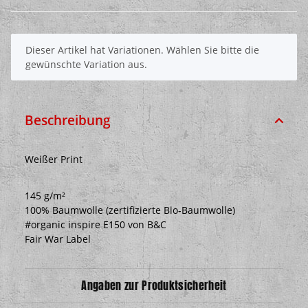
x
Dieser Artikel hat Variationen. Wählen Sie bitte die
gewünschte Variation aus.
Beschreibung
Weißer Print
145 g/m²
100% Baumwolle (zertifizierte Bio-Baumwolle)
#organic inspire E150 von B&C
Fair War Label
Angaben zur Produktsicherheit