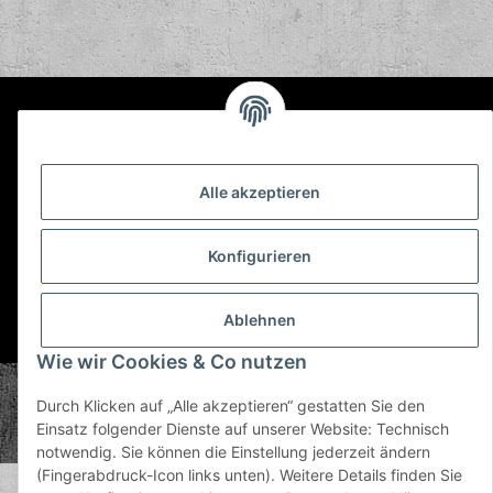
Informationen
Gesetzliche Informationen
Alle akzeptieren
Konfigurieren
Ablehnen
* Alle Preise inkl. gesetzlicher USt., zzgl.
Versand
Wie wir Cookies & Co nutzen
© Plastic Bomb GmbH
Durch Klicken auf „Alle akzeptieren“ gestatten Sie den
Copyright © 2026 Plastic Bomb GmbH
Einsatz folgender Dienste auf unserer Website: Technisch
Powered by
JTL-Shop
notwendig. Sie können die Einstellung jederzeit ändern
(Fingerabdruck-Icon links unten). Weitere Details finden Sie