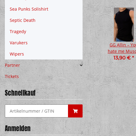
Sea Punks Solishirt
Septic Death
Tragedy
Varukers
 –
GG Allin – You
GG Allin –
GG Allin – Y
hate me
Enemy T-Shirt,
hate me Musc
Wipers
el,
Stoffbeutel,
schwarz
Shirt, schwa
*
7,90 €
*
16,90 €
*
13,90 €
*
z
schwarz
Partner
Tickets
Schnellkauf
Anmelden