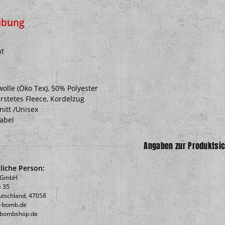
ibung
nt
lle (Öko Tex), 50% Polyester
rstetes Fleece, Kordelzug
itt /Unisex
Label
Angaben zur Produktsic
liche Person:
b GmbH
 35
utschland, 47058
c-bomb.de
icbombshop.de