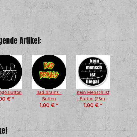
gende Artikel:
ogo Button
Bad Brains -
Kein Mensch ist
Button
- Button (25mm
,00 €
*
Durchmesser)
1,00 €
*
1,00 €
*
kel