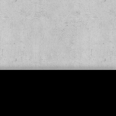
y - Still Fucking
y col. Lp
,90 €
*