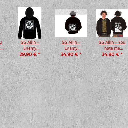
ou
GG Allin –
GG Allin –
GG Allin – You
le
Enemy
Enemy
hate me
rz
Kapuzenpullover,
Kapuzen-Zipper,
Kapuzen-Zipper,
29,90 €
*
34,90 €
*
34,90 €
*
schwarz
schwarz
schwarz