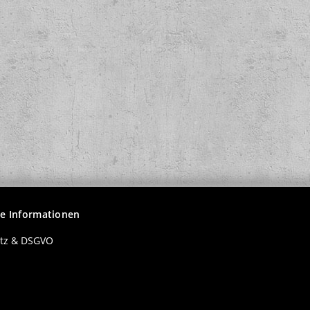
 Fucking
Crass - Normal never was 3 col.
Fucking Angr
12" EINZELTEIL!
Angr
7,90 €
*
19
he Informationen
tz & DSGVO