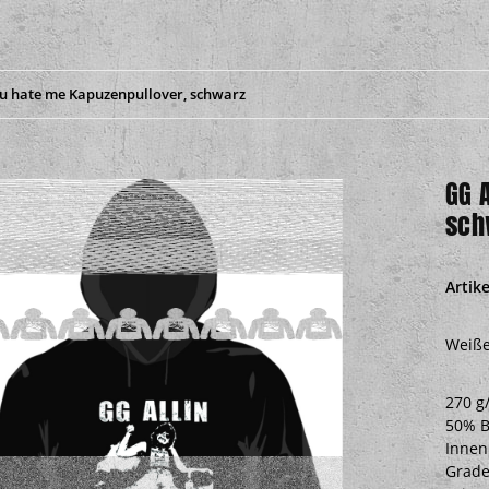
ou hate me Kapuzenpullover, schwarz
GG 
sch
Artik
Weiße
270 g
50% B
Innen
Grade