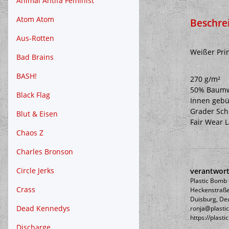
Animal Antifa Feminist
Atom Atom
Beschre
Aus-Rotten
Weißer Pri
Bad Brains
BASH!
270 g/m²
50% Baumwo
Black Flag
Innen gebü
Grader Schn
Blut & Eisen
Fair Wear 
Chaos Z
Charles Bronson
Circle Jerks
verantwort
Plastic Bom
Crass
Heckenstraße
Duisburg, De
Dead Kennedys
ronja@plasti
https://plast
Discharge