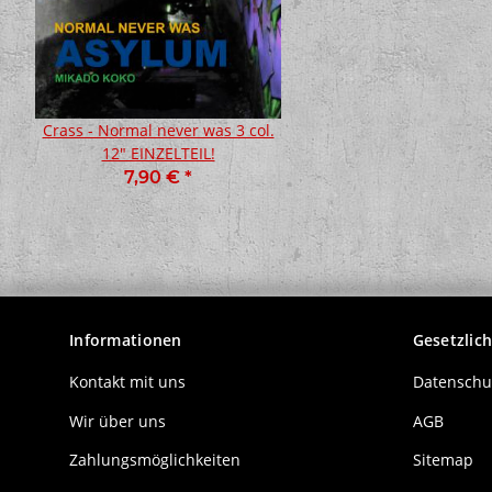
Crass - Normal never was 3 col.
Fucking Angry - Still
12" EINZELTEIL!
Angry col. Lp
7,90 €
*
19,90 €
*
Informationen
Gesetzlic
Kontakt mit uns
Datenschu
Wir über uns
AGB
Zahlungsmöglichkeiten
Sitemap