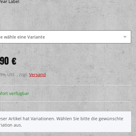
Wear Label
e
te wähle eine Variante
,90 €
19% USt. , zzgl.
Versand
fort verfügbar
eser Artikel hat Variationen. Wählen Sie bitte die gewünschte
riation aus.