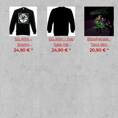
GG Allin –
GG Allin – You
Bloodygrave -
Enemy
hate me
Tanz den
Sweatshirt,
Sweatshirt,
Firlefanz Lp
24,90 €
*
24,90 €
*
20,90 €
*
schwarz
schwarz