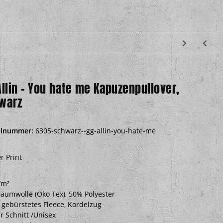
Allin – You hate me Kapuzenpullover,
warz
elnummer:
6305-schwarz--gg-allin-you-hate-me
r Print
/m²
aumwolle (Öko Tex), 50% Polyester
 gebürstetes Fleece, Kordelzug
r Schnitt /Unisex