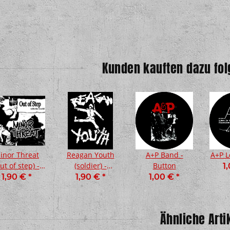
Kunden kauften dazu fol
inor Threat
Reagan Youth
A+P Band -
A+P L
ut of step) -
(soldier) -
Button
1
Aufnäher
Aufnäher
1,90 €
*
1,90 €
*
1,00 €
*
Ähnliche Arti