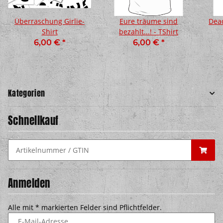
Überraschung Girlie-
Eure träume sind
Dead
Shirt
bezahlt...! - TShirt
6,00 €
*
6,00 €
*
Kategorien
Schnellkauf
Anmelden
Alle mit
*
markierten Felder sind Pflichtfelder.
E-Mail-Adresse