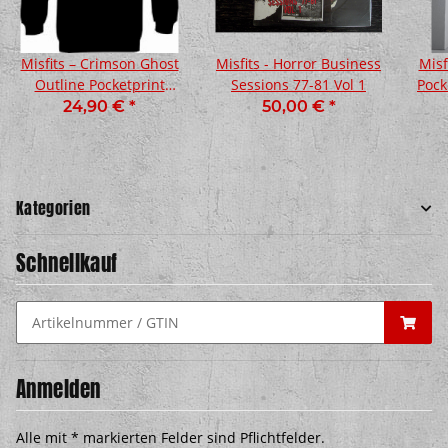
Misfits – Crimson Ghost
Misfits - Horror Business
Misf
Outline Pocketprint
Sessions 77-81 Vol 1
Pock
Sweatshirt, schwarz
24,90 €
*
50,00 €
*
Kategorien
Schnellkauf
Anmelden
Alle mit
*
markierten Felder sind Pflichtfelder.