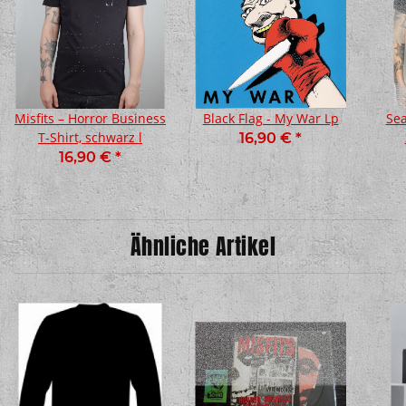
Misfits – Horror Business
Black Flag - My War Lp
Sea
T-Shirt, schwarz l
16,90 €
*
16,90 €
*
Ähnliche Artikel