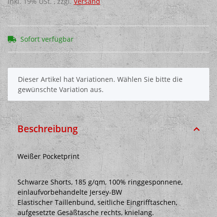
inkl. 19% USt. , zzgl.
Versand
Sofort verfügbar
x
Dieser Artikel hat Variationen. Wählen Sie bitte die
gewünschte Variation aus.
Beschreibung
Weißer Pocketprint
Schwarze Shorts, 185 g/qm, 100% ringgesponnene,
einlaufvorbehandelte Jersey-BW
Elastischer Taillenbund, seitliche Eingrifftaschen,
aufgesetzte Gesäßtasche rechts, knielang.