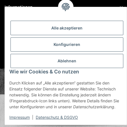
Informationen
Gesetzliche Informationen
Alle akzeptieren
Konfigurieren
Ablehnen
* Alle Preise inkl. gesetzlicher USt., zzgl.
Versand
Wie wir Cookies & Co nutzen
© Plastic Bomb GmbH
Copyright © 2026 Plastic Bomb GmbH
Durch Klicken auf „Alle akzeptieren“ gestatten Sie den
Powered by
JTL-Shop
Einsatz folgender Dienste auf unserer Website: Technisch
notwendig. Sie können die Einstellung jederzeit ändern
(Fingerabdruck-Icon links unten). Weitere Details finden Sie
unter
Konfigurieren
und in unserer
Datenschutzerklärung
.
Impressum
|
Datenschutz & DSGVO