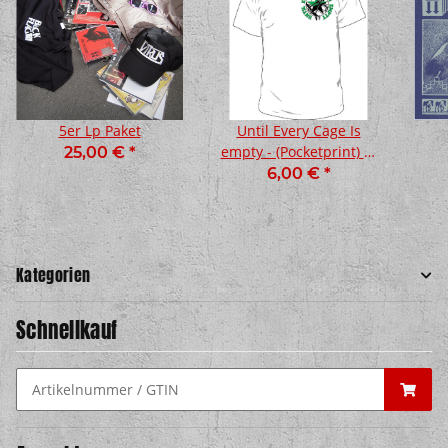
5er Lp Paket
Until Every Cage Is
empty - (Pocketprint) T-
25,00 €
*
Shirt (XL, )
6,00 €
*
Kategorien
Schnellkauf