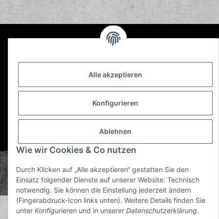
Informationen
Gesetzliche Informationen
Alle akzeptieren
Konfigurieren
Ablehnen
* Alle Preise inkl. gesetzlicher USt., zzgl.
Versand
Wie wir Cookies & Co nutzen
© Plastic Bomb GmbH
Durch Klicken auf „Alle akzeptieren“ gestatten Sie den
Copyright © 2026 Plastic Bomb GmbH
Einsatz folgender Dienste auf unserer Website: Technisch
Powered by
JTL-Shop
notwendig. Sie können die Einstellung jederzeit ändern
(Fingerabdruck-Icon links unten). Weitere Details finden Sie
unter
Konfigurieren
und in unserer
Datenschutzerklärung
.