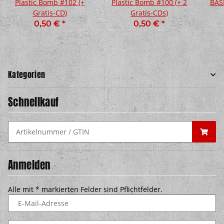
Plastic Bomb #102 (+
Plastic Bomb #100 (+ 2
BASH
Gratis-CD)
Gratis-CDs)
0,50 €
*
0,50 €
*
Kategorien
Schnellkauf
Anmelden
Alle mit
*
markierten Felder sind Pflichtfelder.
E-Mail-Adresse