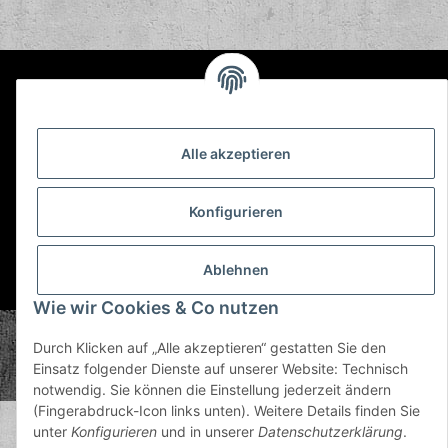
Informationen
Gesetzliche Informationen
Alle akzeptieren
Konfigurieren
Ablehnen
* Alle Preise inkl. gesetzlicher USt., zzgl.
Versand
Wie wir Cookies & Co nutzen
© Plastic Bomb GmbH
Durch Klicken auf „Alle akzeptieren“ gestatten Sie den
Copyright © 2026 Plastic Bomb GmbH
Einsatz folgender Dienste auf unserer Website: Technisch
Powered by
JTL-Shop
notwendig. Sie können die Einstellung jederzeit ändern
(Fingerabdruck-Icon links unten). Weitere Details finden Sie
unter
Konfigurieren
und in unserer
Datenschutzerklärung
.