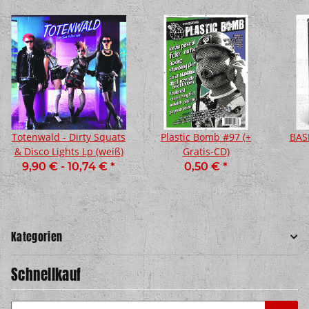
Totenwald - Dirty Squats
Plastic Bomb #97 (+
BASH
& Disco Lights Lp (weiß)
Gratis-CD)
9,90 € -
10,74 €
*
0,50 €
*
Kategorien
Schnellkauf