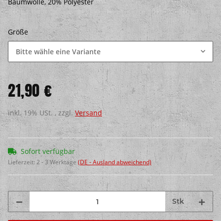
Baumwolle, 20% Polyester
Größe
Bitte wähle eine Variante
21,90 €
inkl. 19% USt. , zzgl.
Versand
Sofort verfügbar
Lieferzeit:
2 - 3 Werktage
(DE - Ausland abweichend)
Stk