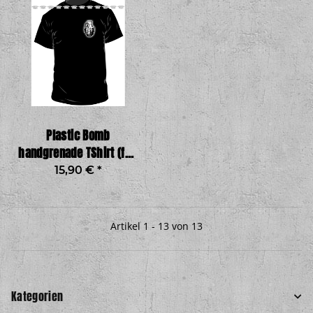
Plastic Bomb
handgrenade TShirt (fair
wear)
15,90 €
*
Artikel 1 - 13 von 13
Kategorien