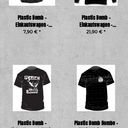
Plastic Bomb -
Plastic Bomb -
Einkaufswagen -
Einkaufswagen -
Stoffbeutel
Sweatshirt
7,90 €
*
21,90 €
*
Plastic Bomb -
Plastic Bomb Bombe -