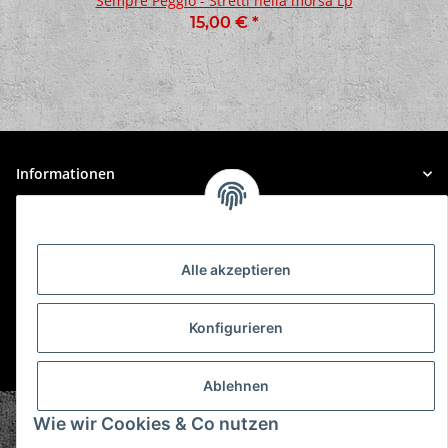
Sempre Peggio - Stretti nella morsa Lp
15,00 €
*
Informationen
Gesetzliche Informationen
Alle akzeptieren
Konfigurieren
* Alle Preise inkl. gesetzlicher USt., zzgl.
Versand
Ablehnen
© Plastic Bomb GmbH
Wie wir Cookies & Co nutzen
Copyright © 2026 Plastic Bomb GmbH