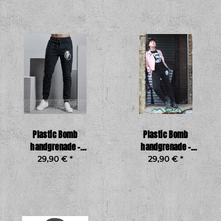
Plastic Bomb
Plastic Bomb
handgrenade -
handgrenade -
Jogginghose Boy
Jogginghose Girl
29,90 €
*
29,90 €
*