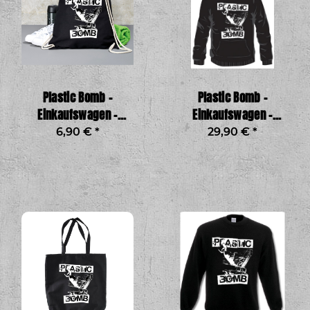
Plastic Bomb -
Plastic Bomb -
Einkaufswagen -
Einkaufswagen -
Gymbag
Kapuzenpullover
6,90 €
*
29,90 €
*