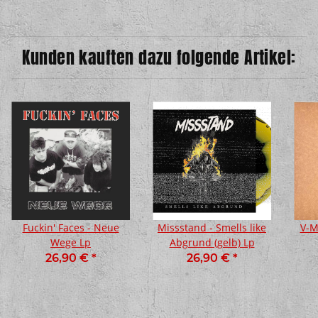
Kunden kauften dazu folgende Artikel:
Fuckin' Faces - Neue
Missstand - Smells like
V-M
Wege Lp
Abgrund (gelb) Lp
26,90 €
*
26,90 €
*