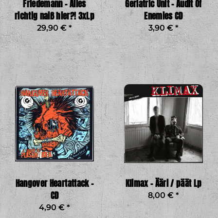
Friedemann - Alles
Geriatric Unit - Audit Of
richtig naiß hier?! 3xLp
Enemies CD
29,90 €
*
3,90 €
*
Hangover Heartattack -
Klimax - Ääri / päät Lp
CD
8,00 €
*
4,90 €
*