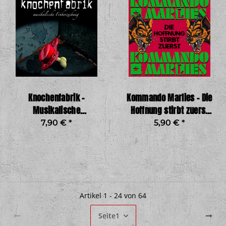
Knochenfabrik -
Kommando Marlies - Die
Musikalische
Hoffnung stirbt zuerst
Früherziehung CD
7"
7,90 €
*
5,90 €
*
Artikel 1 - 24 von 64
Seite
1