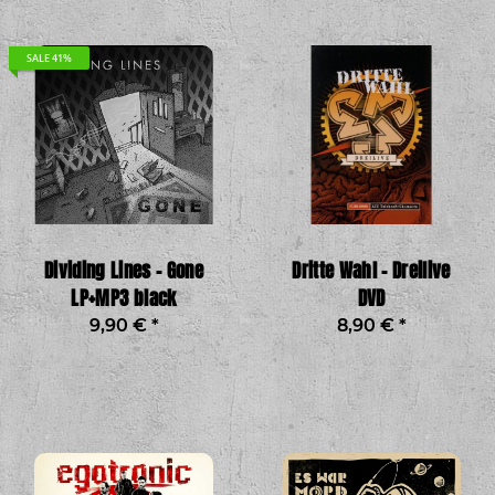
SALE 41%
Dividing Lines - Gone
Dritte Wahl - Dreilive
LP+MP3 black
DVD
9,90 €
*
8,90 €
*