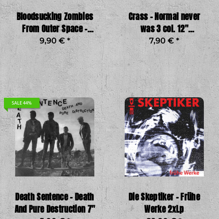
Bloodsucking Zombies
Crass - Normal never
From Outer Space -
was 3 col. 12"
Shock Rock Rebels CD
EINZELTEIL!
9,90 €
*
7,90 €
*
SALE 44%
Death Sentence - Death
Die Skeptiker - Frühe
And Pure Destruction 7"
Werke 2xLp