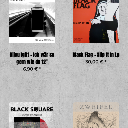
Bijou Igitt - Ich wär so
Black Flag - Slip It In Lp
gern wie du 12"
30,00 €
*
6,90 €
*