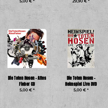
5,00 €
*
29,90 €
*
Die Toten Hosen - Altes
Die Toten Hosen -
Fieber CD
Heimspiel Live DVD
5,00 €
*
5,00 €
*