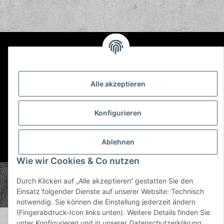
Informationen
Gesetzliche Informationen
Alle akzeptieren
Konfigurieren
Ablehnen
* Alle Preise inkl. gesetzlicher USt., zzgl.
Versand
Wie wir Cookies & Co nutzen
© Plastic Bomb GmbH
Durch Klicken auf „Alle akzeptieren“ gestatten Sie den
Copyright © 2026 Plastic Bomb GmbH
Einsatz folgender Dienste auf unserer Website: Technisch
Powered by
JTL-Shop
notwendig. Sie können die Einstellung jederzeit ändern
(Fingerabdruck-Icon links unten). Weitere Details finden Sie
unter
Konfigurieren
und in unserer
Datenschutzerklärung
.