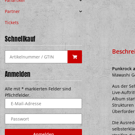
Fanartikel
Partner
Tickets
Schnellkauf
Beschre
Punkrock a
Anmelden
Mawashi Ge
Aus der Se
Alle mit
*
markierten Felder sind
Live-Auftr
Pflichtfelder.
Album start
E-Mail-Adresse
Strukturen 
Überforderu
Passwort
Die Ausrede
selbsterkl
Anmelden