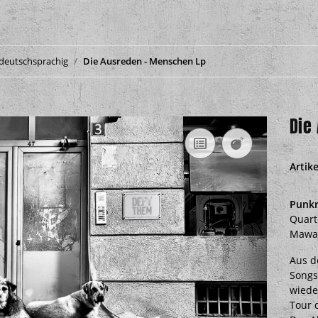
deutschsprachig
Die Ausreden - Menschen Lp
Die
Artik
Punkr
Quart
Mawas
Aus d
Songs
wieder
Tour 