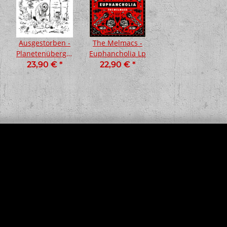
nu
Ausgestorben -
The Melmacs -
Planetenübergabe
Euphancholia Lp
Lp
23,90 €
*
22,90 €
*