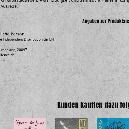
urch Großstadtleben, WG's, Müdigkeit und Sehnsucht – alles in kom
 Ausrede.
Angaben zur Produktsic
liche Person:
ce Independent Distribution GmbH
tschland, 20097
ilence.de
e.de
Kunden kauften dazu fol
s Lp +A3
Crass - Normal never was 3 col.
BASH! - Chee
12" EINZELTEIL!
7,90 €
*
10