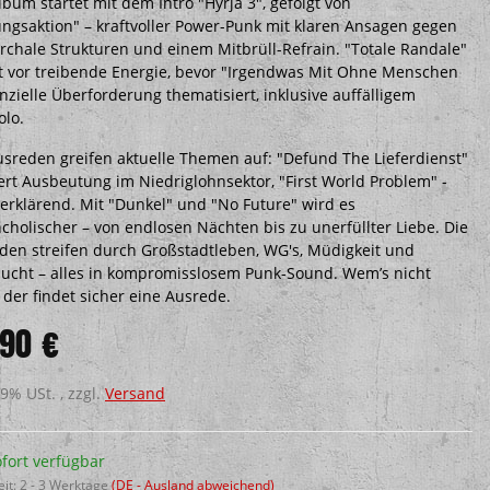
lbum startet mit dem Intro "Hyrja 3", gefolgt von
ungsaktion" – kraftvoller Power-Punk mit klaren Ansagen gegen
archale Strukturen und einem Mitbrüll-Refrain. "Totale Randale"
zt vor treibende Energie, bevor "Irgendwas Mit Ohne Menschen
nzielle Überforderung thematisiert, inklusive auffälligem
olo.
usreden greifen aktuelle Themen auf: "Defund The Lieferdienst"
siert Ausbeutung im Niedriglohnsektor, "First World Problem" -
terklärend. Mit "Dunkel" und "No Future" wird es
cholischer – von endlosen Nächten bis zu unerfüllter Liebe. Die
den streifen durch Großstadtleben, WG's, Müdigkeit und
ucht – alles in kompromisslosem Punk-Sound. Wem’s nicht
 der findet sicher eine Ausrede.
,90 €
19% USt. , zzgl.
Versand
fort verfügbar
eit:
2 - 3 Werktage
(DE - Ausland abweichend)