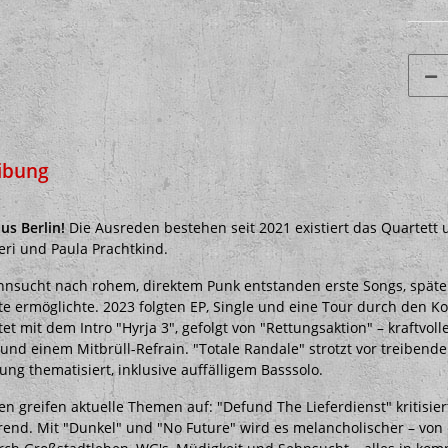
ibung
us Berlin!
Die Ausreden bestehen seit 2021 existiert das Quartett 
ri und Paula Prachtkind.
hnsucht nach rohem, direktem Punk entstanden erste Songs, späte
itte ermöglichte. 2023 folgten EP, Single und eine Tour durch de
et mit dem Intro "Hyrja 3", gefolgt von "Rettungsaktion" – kraftvo
und einem Mitbrüll-Refrain. "Totale Randale" strotzt vor treiben
ng thematisiert, inklusive auffälligem Basssolo.
n greifen aktuelle Themen auf: "Defund The Lieferdienst" kritisie
ärend. Mit "Dunkel" und "No Future" wird es melancholischer – von