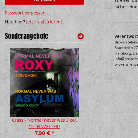
streifen d
sicher eine
Passwort vergessen
Neu hier?
Jetzt registrieren!
Sonderangebote
verantwort
Broken Silen
Stadtdeich 27
Hamburg, Deu
info@brokens
brokensilenc
Crass - Normal never was 3 col.
BASH! - Cheers & Beer
12" EINZELTEIL!
Poster
7,90 €
*
10,00 €
*