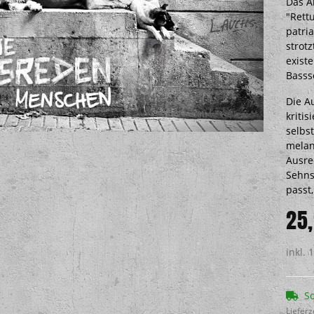
Das A
"Rett
patri
strot
existe
Basss
Die A
kriti
selbs
melan
Ausre
Sehns
passt,
25
inkl. 
So
Lieferz