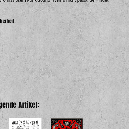
promisslosem Punk-Sound. Wem’s nicht passt, der findet
herheit
gende Artikel:
rs & Beers Lp +A3
Poster
,00 €
*