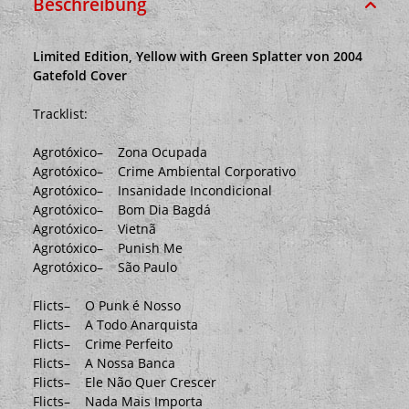
Beschreibung
Limited Edition, Yellow with Green Splatter von 2004
Gatefold Cover
Tracklist:
Agrotóxico– Zona Ocupada
Agrotóxico– Crime Ambiental Corporativo
Agrotóxico– Insanidade Incondicional
Agrotóxico– Bom Dia Bagdá
Agrotóxico– Vietnã
Agrotóxico– Punish Me
Agrotóxico– São Paulo
Flicts– O Punk é Nosso
Flicts– A Todo Anarquista
Flicts– Crime Perfeito
Flicts– A Nossa Banca
Flicts– Ele Não Quer Crescer
Flicts– Nada Mais Importa