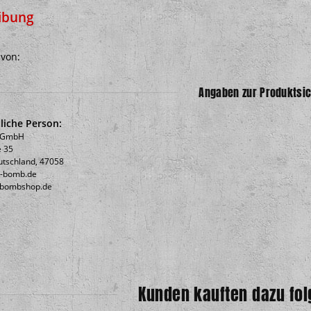
ibung
 von:
Angaben zur Produktsic
liche Person:
b GmbH
 35
utschland, 47058
c-bomb.de
icbombshop.de
Kunden kauften dazu fol