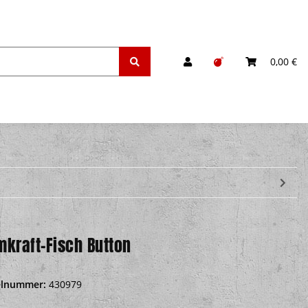
0,00 €
mkraft-Fisch Button
elnummer:
430979