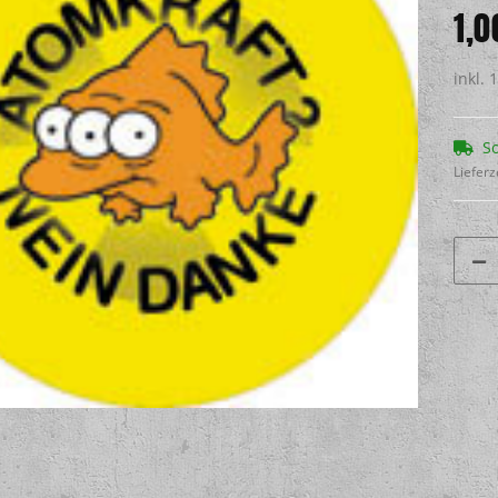
1,0
inkl. 
So
Lieferz