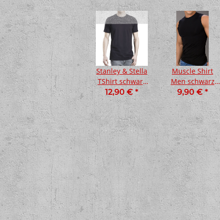
Stanley & Stella
Muscle Shirt
TShirt schwarz
Men schwarz
(XL)
(XL)
12,90 €
*
9,90 €
*