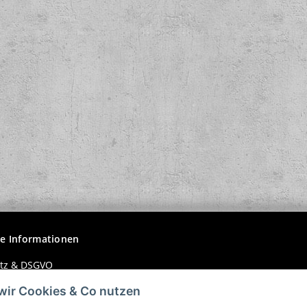
ers Lp
Sempre Peggio - Stretti nella
BASH! - Ch
morsa Lp
F
15,00 €
*
20
he Informationen
tz & DSGVO
wir Cookies & Co nutzen