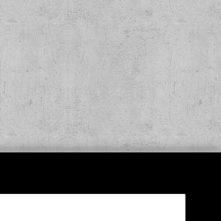
eers & Beers Lp
anbox
,00 €
*