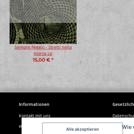
Sempre Peggio - Stretti nella
BASH! - Cheers & Be
morsa Lp
Fanbox
15,00 €
*
20,00 €
*
Informationen
Gesetzlic
Kontakt mit uns
Datenschu
Wir über uns
AGB
Wie 
Alle akzeptieren