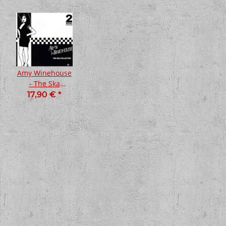
Amy Winehouse
- The Ska
Collection Lp
17,90 €
*