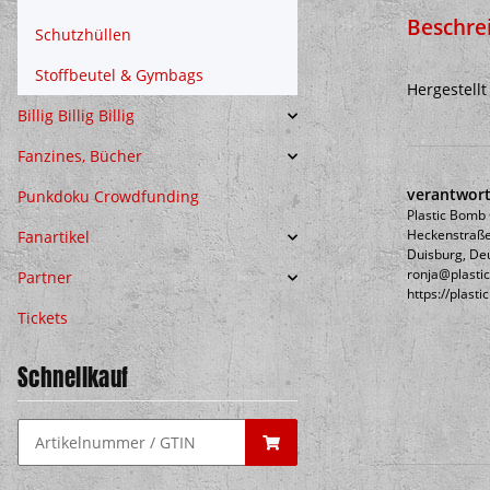
Beschre
Schutzhüllen
Stoffbeutel & Gymbags
Hergestellt
Billig Billig Billig
Fanzines, Bücher
verantwort
Punkdoku Crowdfunding
Plastic Bom
Heckenstraße
Fanartikel
Duisburg, De
ronja@plasti
Partner
https://plast
Tickets
Schnellkauf