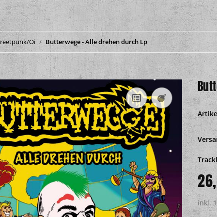
treetpunk/Oi
Butterwege - Alle drehen durch Lp
But
Artik
Versa
Trackl
26
inkl. 