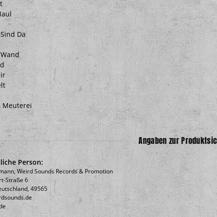
t
Maul
 Sind Da
e Wand
nd
ir
lt
& Meuterei
Angaben zur Produktsic
liche Person:
mann, Weird Sounds Records & Promotion
rt-Straße 6
utschland, 49565
rdsounds.de
de