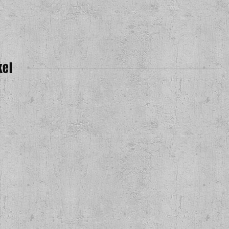
kel
Pemusnah Kuasa Lp
,00 €
*