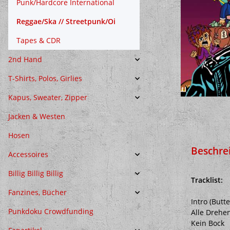
Punk/Hardcore International
Reggae/Ska // Streetpunk/Oi
Tapes & CDR
2nd Hand
T-Shirts, Polos, Girlies
Kapus, Sweater, Zipper
Jacken & Westen
Hosen
Beschre
Accessoires
Billig Billig Billig
Tracklist:
Fanzines, Bücher
Intro (Butt
Punkdoku Crowdfunding
Alle Drehe
Kein Bock