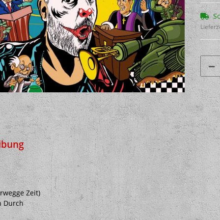
So
Lieferz
ibung
erwegge Zeit)
n Durch