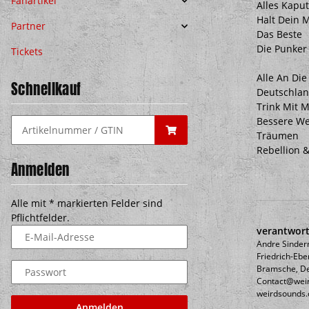
Fanartikel
Alles Kaput
Halt Dein 
Partner
Das Beste
Die Punker
Tickets
Alle An Di
Schnellkauf
Deutschla
Trink Mit M
Bessere We
Träumen
Rebellion 
Anmelden
Alle mit
*
markierten Felder sind
Pflichtfelder.
verantwort
E-Mail-Adresse
Andre Sinder
Friedrich-Ebe
Bramsche, De
Passwort
Contact@wei
weirdsounds.
Anmelden