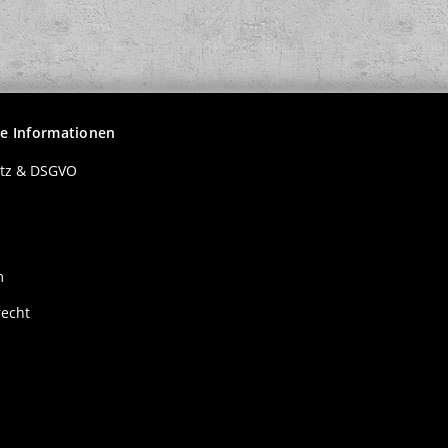
he Informationen
tz & DSGVO
m
recht