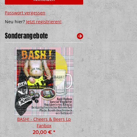
Passwort vergessen
Neu hier?
Jetzt registrieren!
Sonderangebote
BASH! - Cheers & Beers Lp
Sial - Tari Pemusnah 
Fanbox
10,00 €
*
20,00 €
*