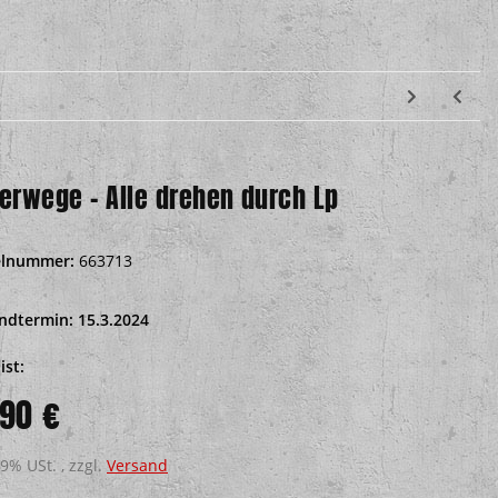
terwege - Alle drehen durch Lp
elnummer:
663713
ndtermin: 15.3.2024
ist:
,90 €
19% USt. , zzgl.
Versand