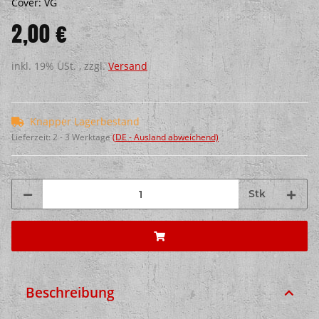
Cover: VG
2,00 €
inkl. 19% USt. , zzgl.
Versand
Knapper Lagerbestand
Lieferzeit:
2 - 3 Werktage
(DE - Ausland abweichend)
Stk
Beschreibung