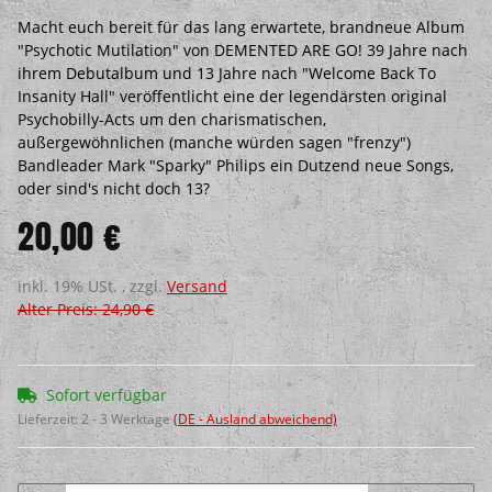
Macht euch bereit für das lang erwartete, brandneue Album
"Psychotic Mutilation" von DEMENTED ARE GO! 39 Jahre nach
ihrem Debutalbum und 13 Jahre nach "Welcome Back To
Insanity Hall" veröffentlicht eine der legendärsten original
Psychobilly-Acts um den charismatischen,
außergewöhnlichen (manche würden sagen "frenzy")
Bandleader Mark "Sparky" Philips ein Dutzend neue Songs,
oder sind's nicht doch 13?
20,00 €
inkl. 19% USt. , zzgl.
Versand
Alter Preis: 24,90 €
Sofort verfügbar
Lieferzeit:
2 - 3 Werktage
(DE - Ausland abweichend)