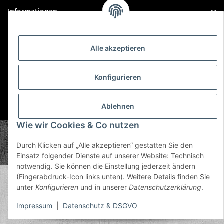
Informationen
Gesetzliche Informationen
Alle akzeptieren
Konfigurieren
Ablehnen
* Alle Preise inkl. gesetzlicher USt., zzgl.
Versand
Wie wir Cookies & Co nutzen
© Plastic Bomb GmbH
Copyright © 2026 Plastic Bomb GmbH
Durch Klicken auf „Alle akzeptieren“ gestatten Sie den
Powered by
JTL-Shop
Einsatz folgender Dienste auf unserer Website: Technisch
notwendig. Sie können die Einstellung jederzeit ändern
(Fingerabdruck-Icon links unten). Weitere Details finden Sie
unter
Konfigurieren
und in unserer
Datenschutzerklärung
.
Impressum
|
Datenschutz & DSGVO