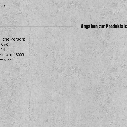
eer
Angaben zur Produktsic
liche Person:
 GbR
114
tschland, 18005
wahl.de
s Lp +A3
Ben Bloodygrave / Bad Taste
BASH! - Chee
Paranoia Split 12"
10,00 €
*
10