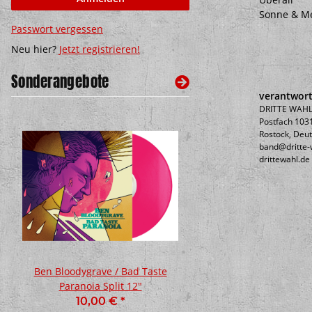
Sonne & M
Passwort vergessen
Neu hier?
Jetzt registrieren!
Sonderangebote
verantwort
DRITTE WAHL
Postfach 103
Rostock, Deu
band@dritte-
drittewahl.de
Ben Bloodygrave / Bad Taste
BASH! - Cheers & Beer
Paranoia Split 12"
Poster
10,00 €
*
10,00 €
*