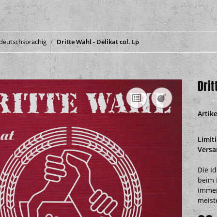
deutschsprachig
Dritte Wahl - Delikat col. Lp
Drit
Artik
Limit
Versa
Die I
beim 
immer
meist