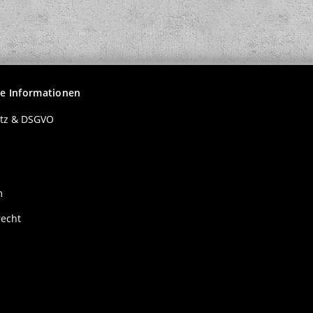
he Informationen
tz & DSGVO
m
recht