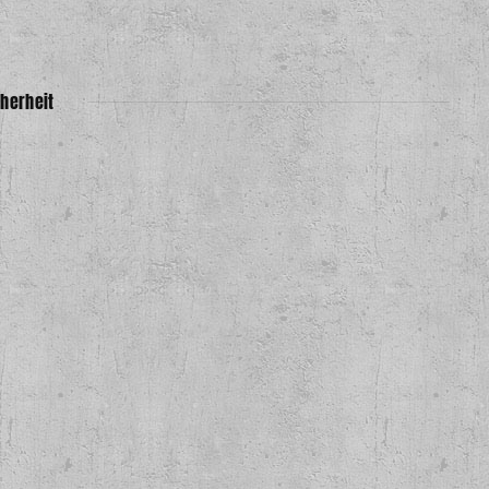
herheit
rs & Beers Lp +A3
Poster
,00 €
*