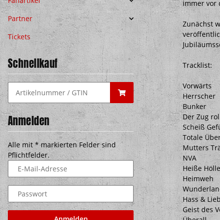
Fanartikel
immer vor 
Partner
Zunächst w
veröffentli
Tickets
Jubiläumssc
Schnellkauf
Tracklist:
Vorwärts
Herrscher
Bunker
Der Zug rol
Anmelden
Scheiß Gef
Totale Üb
Alle mit
*
markierten Felder sind
Mutters Tr
Pflichtfelder.
NVA
Heiße Höll
E-Mail-Adresse
Heimweh
Wunderlan
Passwort
Hass & Lie
Geist des 
Anmelden
Überall