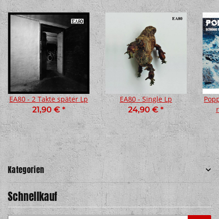
EA80 - 2 Takte später Lp
EA80 - Single Lp
Popp
21,90 €
*
24,90 €
*
Kategorien
Schnellkauf