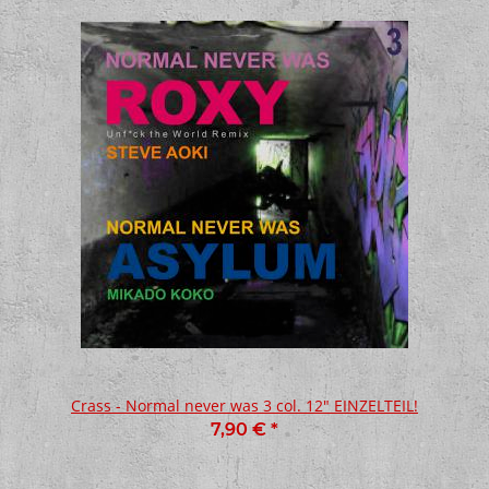
Crass - Normal never was 3 col. 12" EINZELTEIL!
7,90 €
*