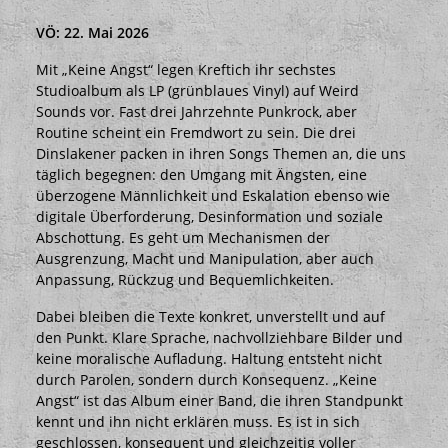
VÖ: 22. Mai 2026
Mit „Keine Angst“ legen Kreftich ihr sechstes
Studioalbum als LP (grünblaues Vinyl) auf Weird
Sounds vor. Fast drei Jahrzehnte Punkrock, aber
Routine scheint ein Fremdwort zu sein. Die drei
Dinslakener packen in ihren Songs Themen an, die uns
täglich begegnen: den Umgang mit Ängsten, eine
überzogene Männlichkeit und Eskalation ebenso wie
digitale Überforderung, Desinformation und soziale
Abschottung. Es geht um Mechanismen der
Ausgrenzung, Macht und Manipulation, aber auch
Anpassung, Rückzug und Bequemlichkeiten.
Dabei bleiben die Texte konkret, unverstellt und auf
den Punkt. Klare Sprache, nachvollziehbare Bilder und
keine moralische Aufladung. Haltung entsteht nicht
durch Parolen, sondern durch Konsequenz. „Keine
Angst“ ist das Album einer Band, die ihren Standpunkt
kennt und ihn nicht erklären muss. Es ist in sich
geschlossen, konsequent und gleichzeitig voller