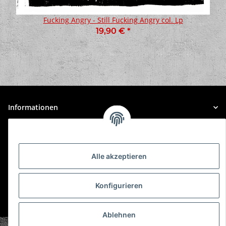
Fucking Angry - Still Fucking Angry col. Lp
19,90 €
*
Informationen
Gesetzliche Informationen
Alle akzeptieren
Konfigurieren
* Alle Preise inkl. gesetzlicher USt., zzgl.
Versand
Ablehnen