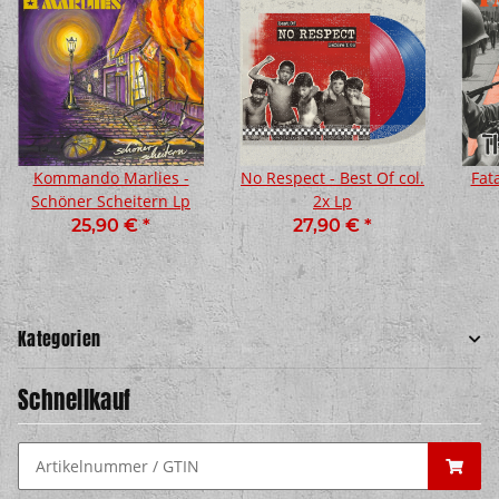
Kommando Marlies -
No Respect - Best Of col.
Fat
Schöner Scheitern Lp
2x Lp
25,90 €
*
27,90 €
*
Kategorien
Schnellkauf