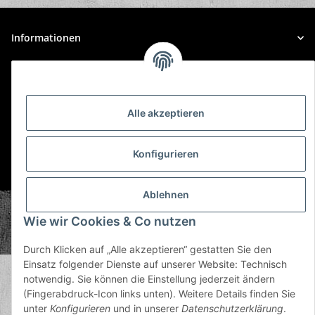
Informationen
Gesetzliche Informationen
Alle akzeptieren
Konfigurieren
* Alle Preise inkl. gesetzlicher USt., zzgl.
Versand
Ablehnen
© Plastic Bomb GmbH
Wie wir Cookies & Co nutzen
Copyright © 2026 Plastic Bomb GmbH
Powered by
JTL-Shop
Durch Klicken auf „Alle akzeptieren“ gestatten Sie den
Einsatz folgender Dienste auf unserer Website: Technisch
notwendig. Sie können die Einstellung jederzeit ändern
(Fingerabdruck-Icon links unten). Weitere Details finden Sie
unter
Konfigurieren
und in unserer
Datenschutzerklärung
.