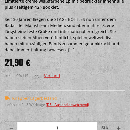
Limitierte creme(weiß)farbene Lp mit bedruckter Innenhülle
plus 4seitigem-12"-Booklet.
Seit 30 Jahren fliegen die STAGE BOTTLES nun unter dem
Radar der Mainstream-Medien, sind aber in ihrer Szene
längst eine feste Größe und international erfolgreich. Sie
haben sieben Alben veröffentlicht, spielen weltweit live,
haben mit unzähligen Bands zusammen gepunktrockt und
dabei immer Haltung bewiesen. [...]
21,90 €
inkl. 19% USt. , zzgl.
Versand
Knapper Lagerbestand
Lieferzeit:
2 - 3 Werktage
(DE - Ausland abweichend)
Stk