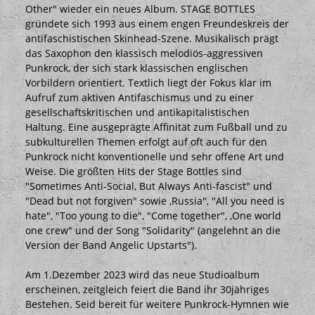
Other" wieder ein neues Album. STAGE BOTTLES
gründete sich 1993 aus einem engen Freundeskreis der
antifaschistischen Skinhead-Szene. Musikalisch prägt
das Saxophon den klassisch melodiös-aggressiven
Punkrock, der sich stark klassischen englischen
Vorbildern orientiert. Textlich liegt der Fokus klar im
Aufruf zum aktiven Antifaschismus und zu einer
gesellschaftskritischen und antikapitalistischen
Haltung. Eine ausgeprägte Affinität zum Fußball und zu
subkulturellen Themen erfolgt auf oft auch für den
Punkrock nicht konventionelle und sehr offene Art und
Weise. Die größten Hits der Stage Bottles sind
"Sometimes Anti-Social, But Always Anti-fascist" und
"Dead but not forgiven" sowie ,Russia", "All you need is
hate", "Too young to die", "Come together", ,One world
one crew" und der Song "Solidarity" (angelehnt an die
Version der Band Angelic Upstarts").
Am 1.Dezember 2023 wird das neue Studioalbum
erscheinen, zeitgleich feiert die Band ihr 30jähriges
Bestehen. Seid bereit für weitere Punkrock-Hymnen wie