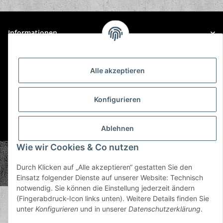
Informationen
Gesetzliche Informationen
Alle akzeptieren
Konfigurieren
* Alle Preise inkl. gesetzlicher USt., zzgl.
Versand
Ablehnen
Wie wir Cookies & Co nutzen
© Plastic Bomb GmbH
Copyright © 2026 Plastic Bomb GmbH
Durch Klicken auf „Alle akzeptieren“ gestatten Sie den
Powered by
JTL-Shop
Einsatz folgender Dienste auf unserer Website: Technisch
notwendig. Sie können die Einstellung jederzeit ändern
(Fingerabdruck-Icon links unten). Weitere Details finden Sie
unter
Konfigurieren
und in unserer
Datenschutzerklärung
.