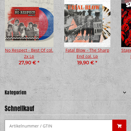
No Respect - Best Of col.
Fatal Blow - The Sharp
Stage
2x Lp
End col. Lp
27,90 €
*
19,90 €
*
Kategorien
Schnellkauf