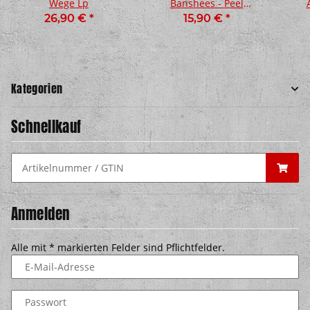
Wege Lp
Banshees - Peel
Sessions 1977-1978 Lp
26,90 €
*
15,90 €
*
Kategorien
Schnellkauf
Anmelden
Alle mit
*
markierten Felder sind Pflichtfelder.
E-Mail-Adresse
Passwort