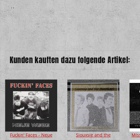
, ,
Kunden kauften dazu folgende Artikel:
Fuckin' Faces - Neue
Siouxsie and the
Miss