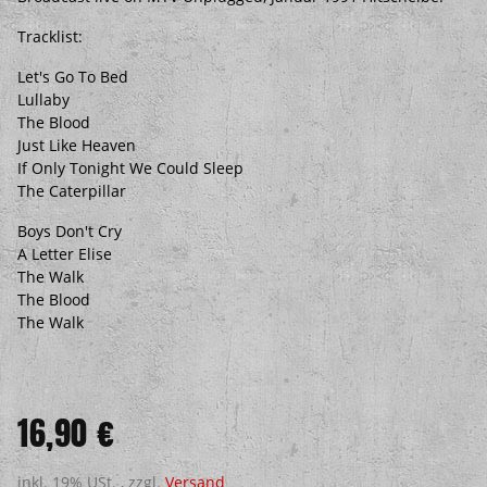
Tracklist:
Let's Go To Bed
Lullaby
The Blood
Just Like Heaven
If Only Tonight We Could Sleep
The Caterpillar
Boys Don't Cry
A Letter Elise
The Walk
The Blood
The Walk
16,90 €
inkl. 19% USt. , zzgl.
Versand