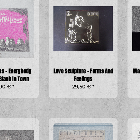
ss - Everybody
Love Sculpture - Forms And
Mag
Black In Town
Feelings
,00 €
*
29,50 €
*