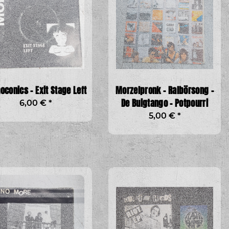
conics - Exit Stage Left
Morzelpronk - Ralbörsong -
De Buigtango - Potpourri
6,00 €
*
5,00 €
*