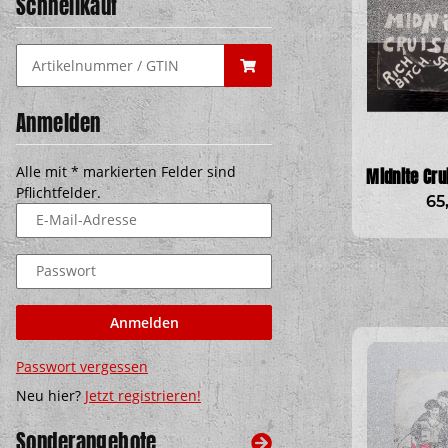
Schnellkauf
Anmelden
Alle mit
*
markierten Felder sind
Midnite Cru
Pflichtfelder.
65
E-Mail-Adresse
Passwort
Anmelden
Passwort vergessen
Neu hier?
Jetzt registrieren!
Sonderangebote