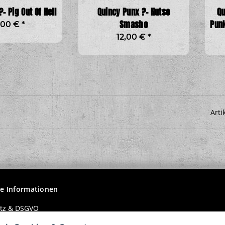
– Pig Out Of Hell
Quincy Punx ?– Nutso
Qu
Smasho
Punk
,00 €
*
12,00 €
*
Arti
he Informationen
tz & DSGVO