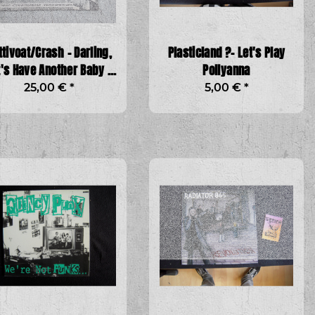
ttivoat/Crash - Darling,
Plasticland ?– Let's Play
t's Have Another Baby /
Pollyanna
chöner Fremder Mann
25,00 €
*
5,00 €
*