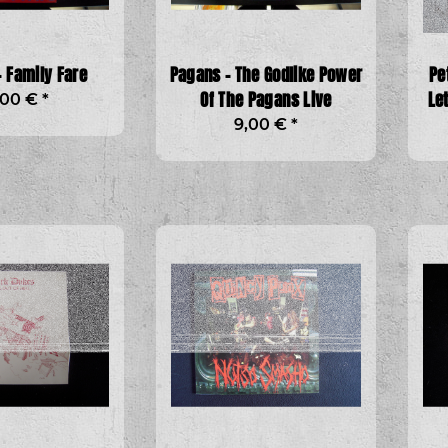
 Family Fare
Pagans - The Godlike Power
Pe
Of The Pagans Live
Le
,00 €
*
S
9,00 €
*