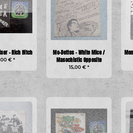
iser - Rich Bitch
Mo-Dettes - White Mice /
Mono
Masochistic Opposite
,00 €
*
15,00 €
*