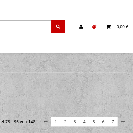
0,00 €
kel 73 - 96 von 148
1
2
3
4
5
6
7