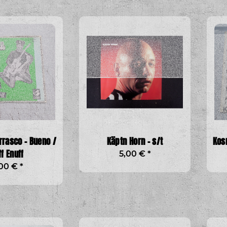
rrasco - Bueno /
Käptn Horn - s/t
Kos
ff Enuff
5,00 €
*
,00 €
*