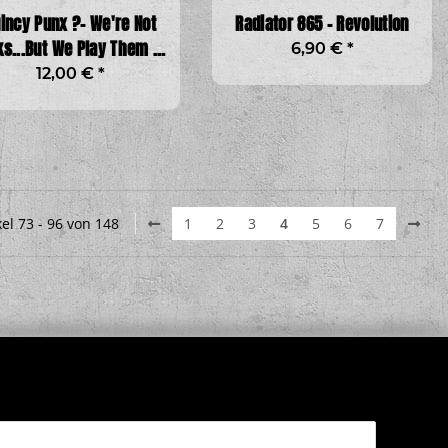
incy Punx ?– We're Not
Radiator 865 - Revolution
s...But We Play Them On
6,90 €
*
TV
12,00 €
*
kel 73 - 96 von 148
1
2
3
4
5
6
7