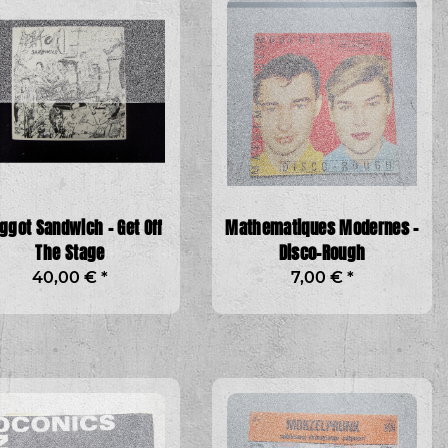
got Sandwich - Get Off
Mathematiques Modernes -
The Stage
Disco-Rough
40,00 €
*
7,00 €
*