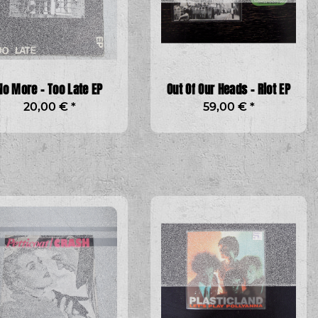
No More - Too Late EP
Out Of Our Heads - Riot EP
20,00 €
*
59,00 €
*
y - Still Fucking
y col. Lp
,90 €
*