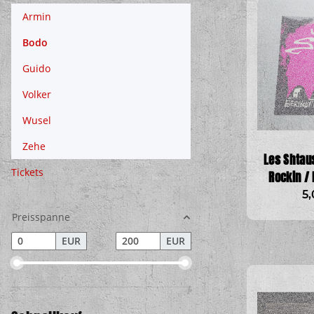
Armin
Bodo
Guido
Volker
Wusel
Zehe
Les Shtau
Tickets
Rockin / 
5
Preisspanne
EUR
EUR