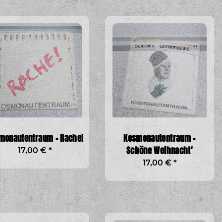
monautentraum - Rache!
Kosmonautentraum -
Schöne Weihnacht'
17,00 €
*
17,00 €
*