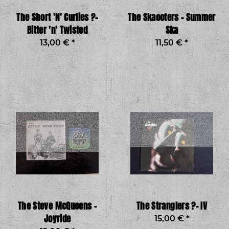
The Short 'N' Curlies ?–
The Skaooters - Summer
Bitter 'n' Twisted
Ska
13,00 €
*
11,50 €
*
The Steve McQueens -
The Stranglers ?– IV
Joyride
15,00 €
*