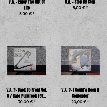
V.A. - Enjoy The Gift Of
V.A. - Step By Step
Life
8,00 €
*
5,00 €
*
V.A. ?– Back To Front Vol.
V.A. ?– I Could'a Been A
5 / Rare Punkrock 1977-
Contender
`82
30,00 €
*
20,00 €
*