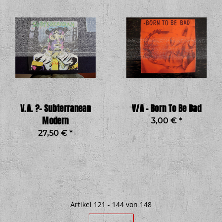
V.A. ?– Subterranean
V/A - Born To Be Bad
Modern
3,00 €
*
27,50 €
*
Artikel 121 - 144 von 148