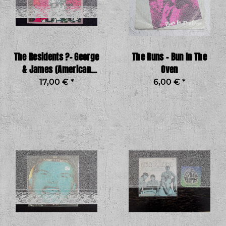
The Residents ?– George
The Runs - Bun In The
& James (American
Oven
Composer Series -
17,00 €
*
6,00 €
*
Volume 1)