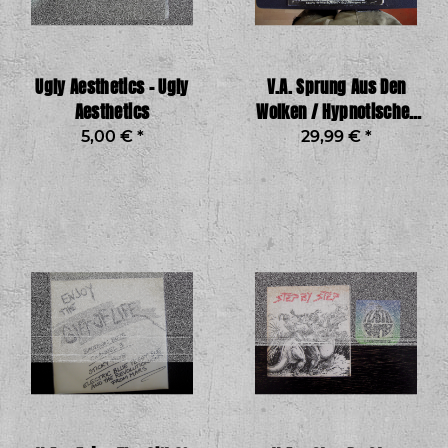
Ugly Aesthetics - Ugly
V.A. Sprung Aus Den
Aesthetics
Wolken / Hypnotischer
Krach ?– Warte - Ketzer
5,00 €
*
29,99 €
*
/ Hypnotischer Krach