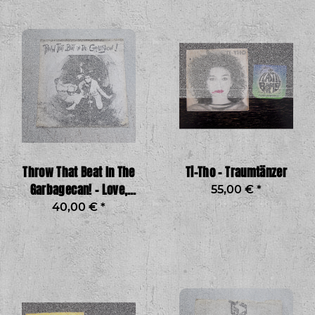
Throw That Beat In The
Ti-Tho - Traumtänzer
Garbagecan! - Love,
55,00 €
*
Comes And Goes
40,00 €
*