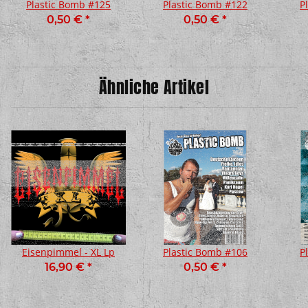
Plastic Bomb #125
Plastic Bomb #122
P
0,50 €
*
0,50 €
*
Ähnliche Artikel
Eisenpimmel - XL Lp
Plastic Bomb #106
P
16,90 €
*
0,50 €
*