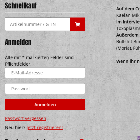
Schnellkauf
Auf dem Co
Kaelan Mik
Im Intervie
Toxoplasma
Außerdem:
Anmelden
Bullshit Bi
(Moria), Fü
Alle mit
*
markierten Felder sind
Wenn ihr nu
Pflichtfelder.
E-Mail-Adresse
Passwort
Anmelden
Passwort vergessen
Neu hier?
Jetzt registrieren!