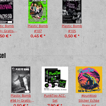
stic Bomb
Plastic Bomb
Plastic Bomb
(+ Gratis-
#107
#105
CD)
,50 €
*
0,45 €
*
0,50 €
*
kel
er - Verloren und
gessen Lp
,00 €
*
Plastic Bomb
PunkToo ACC-
#punktoo
#94 (+ Gratis-
Set
Sticker Echse
CD)
Preis auf
0,50 €
*
7,90 €
*