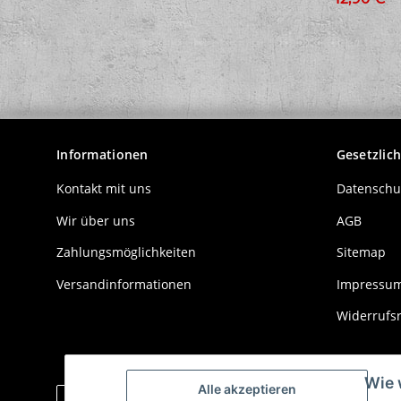
t,
z
Informationen
Gesetzlic
Kontakt mit uns
Datenschu
Wir über uns
AGB
Zahlungsmöglichkeiten
Sitemap
Versandinformationen
Impressu
Widerrufs
Wie 
Alle akzeptieren