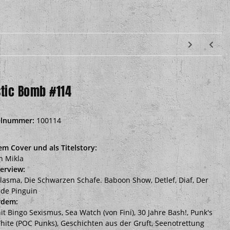
stic Bomb #114
elnummer:
100114
em Cover und als Titelstory:
n Mikla
terview:
lasma, Die Schwarzen Schafe. Baboon Show, Detlef, Diaf, Der
de Pinguin
rdem:
it Bingo Sexismus, Sea Watch (von Fini), 30 Jahre Bash!, Punk's
hite (POC Punks), Geschichten aus der Gruft, Seenotrettung