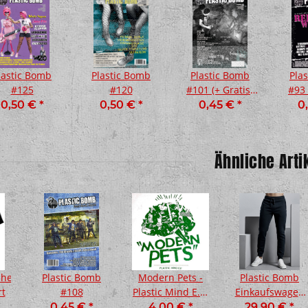
lastic Bomb
Plastic Bomb
Plastic Bomb
Pla
#125
#120
#101 (+ Gratis-
#93 
CD)
0,50 €
*
0,50 €
*
0,45 €
*
0
Ähnliche Arti
oren und
Ben Bloodygrave / Bad Taste
Popperklopp
Paranoia Split 12"
Ver
10,00 €
*
15
che
Plastic Bomb
Modern Pets -
Plastic Bomb
rt
#108
Plastic Mind E.P.
Einkaufswagen
7"
Pocketprint
0,45 €
*
4,00 €
*
29,90 €
*