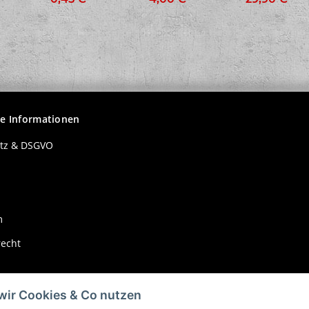
Jogginghose Boy,
schwarz
he Informationen
tz & DSGVO
m
recht
wir Cookies & Co nutzen