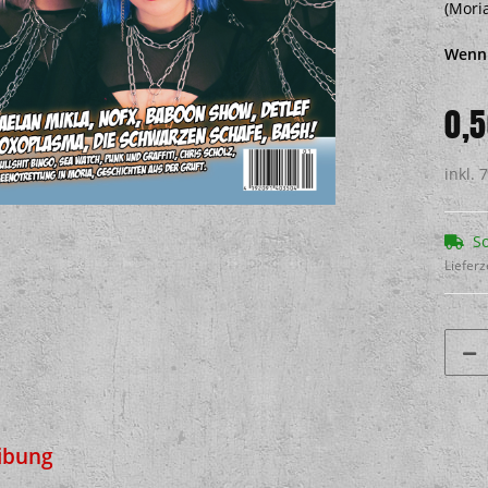
(Mori
Wenn 
0,5
inkl. 
So
Lieferz
ibung