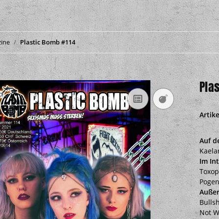
zine
Plastic Bomb #114
Pla
Artik
Auf d
Kaela
Im In
Toxop
Pogen
Auße
Bullsh
Not W