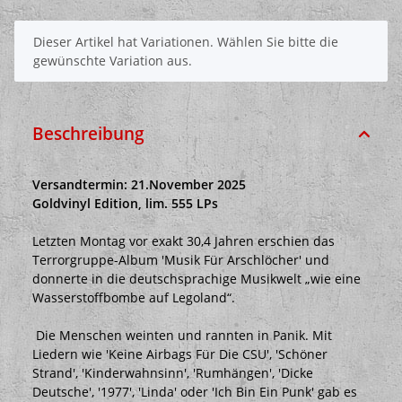
x
Dieser Artikel hat Variationen. Wählen Sie bitte die
gewünschte Variation aus.
Beschreibung
Versandtermin: 21.November 2025
Goldvinyl Edition, lim. 555 LPs
Letzten Montag vor exakt 30,4 Jahren erschien das
Terrorgruppe-Album 'Musik Für Arschlöcher' und
donnerte in die deutschsprachige Musikwelt „wie eine
Wasserstoffbombe auf Legoland“.
Die Menschen weinten und rannten in Panik. Mit
Liedern wie 'Keine Airbags Für Die CSU', 'Schöner
Strand', 'Kinderwahnsinn', 'Rumhängen', 'Dicke
Deutsche', '1977', 'Linda' oder 'Ich Bin Ein Punk' gab es