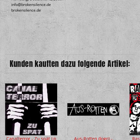
info@brokensilence.de
brokensilence.de
Kunden kauften dazu folgende Artikel:
Canalterror - Zu spät Lp
Aus-Rotten (logo) -
Ras