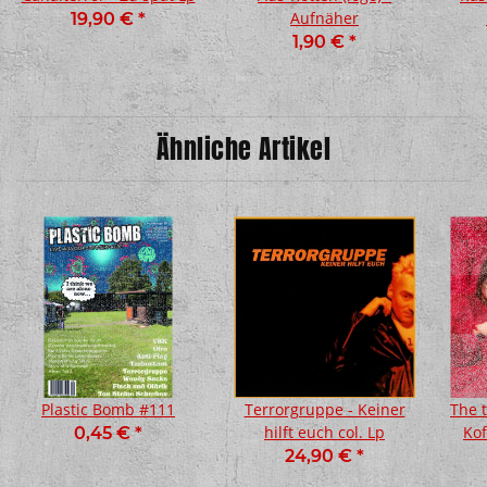
Aufnäher
19,90 €
*
1,90 €
*
Ähnliche Artikel
Plastic Bomb #111
Terrorgruppe - Keiner
The 
hilft euch col. Lp
Kof
0,45 €
*
24,90 €
*