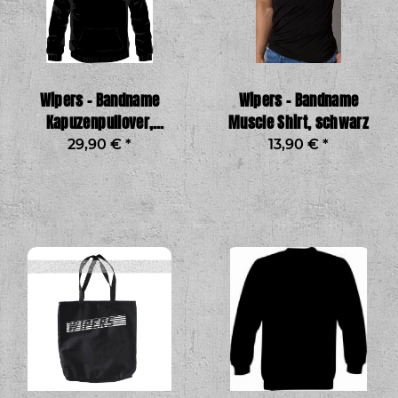
Wipers – Bandname
Wipers – Bandname
Kapuzenpullover,
Muscle Shirt, schwarz
schwarz
29,90 €
*
13,90 €
*