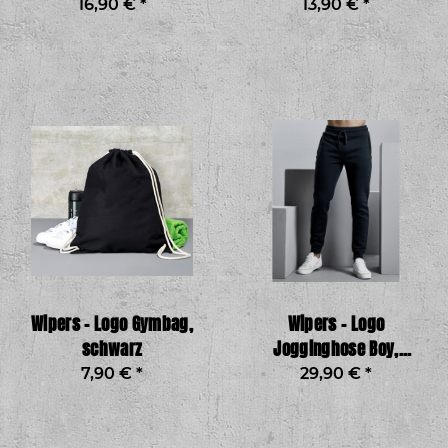
16,90 €
*
13,90 €
*
Wipers – Logo Gymbag,
Wipers – Logo
schwarz
Jogginghose Boy,
schwarz
7,90 €
*
29,90 €
*