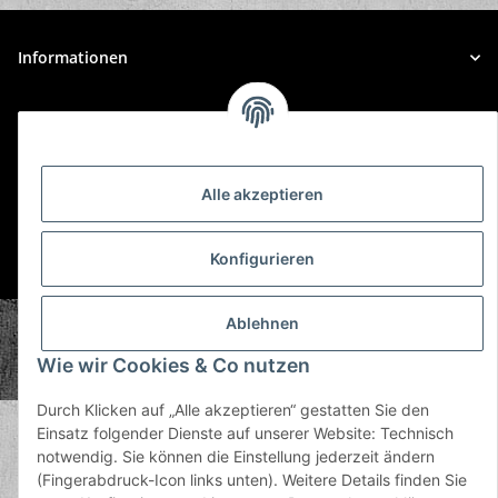
Informationen
Gesetzliche Informationen
Alle akzeptieren
Konfigurieren
* Alle Preise inkl. gesetzlicher USt., zzgl.
Versand
Ablehnen
© Plastic Bomb GmbH
Copyright © 2026 Plastic Bomb GmbH
Wie wir Cookies & Co nutzen
Powered by
JTL-Shop
Durch Klicken auf „Alle akzeptieren“ gestatten Sie den
Einsatz folgender Dienste auf unserer Website: Technisch
notwendig. Sie können die Einstellung jederzeit ändern
(Fingerabdruck-Icon links unten). Weitere Details finden Sie