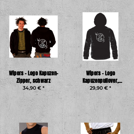
Wipers – Logo Kapuzen-
Wipers – Logo
Zipper, schwarz
Kapuzenpullover,
schwarz
34,90 €
*
29,90 €
*